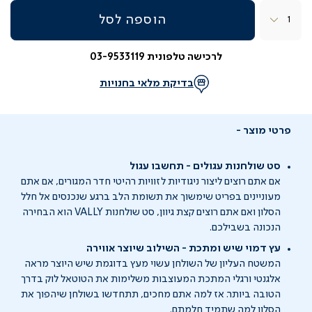
כמות
הוספה לסל
לרכישה טלפונית 03-9533119
בדיקת מלאי בחנויות
פרטי מוצר
סט שולחנות עגולים - תחשבו עגול
אם אתם רוצים ליצור ניגודיות לזוויות רהיטי חדר המגורים, אם אתם
מעוניינים בפריט שימשוך את תשומת הלב ברגע שנכנסים אל חלל
הסלון ואם אתם רוצים קצת גיוון, סט שולחנות VALLY הוא הבחירה
הנכונה בשבילכם.
עץ דמוי שיש ומתכת - השילוב שיוצר אווירה
המשטח העליון של השולחן עשוי מעץ בדוגמת שיש היוצר מראה
אלגנטי ורגלי המתכת המעוצבות משלימות את הטוטאל לוק בדרך
הטובה ביותר. אז למה אתם מחכים, תתחדשו בשולחן שיהפוך את
הסלון למה שתמיד חלמתם.