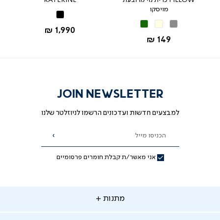
PILLOW כרית נוי מרובעת
KATERINE
מויסקו
שחור
אפור
בז'
ירוק
החל מ-
1,990 ₪
החל מ-
149 ₪
JOIN NEWSLETTER
למבצעים חדשות ועדכונים הרשמו לניוזלטר שלנו
הכניסו מייל
הרשמה
אני מאשר/ת קבלת חומרים פרסומיים
תנות
מתנות
ירות