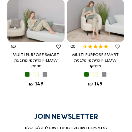
צפייה
צפייה
מהירה
מהירה
4.5
star
MULTI PURPOSE SMART
MULTI PURPOSE SMART
rating
PILLOW כרית נוי מלבנית
PILLOW כרית נוי מרובעת
מויסקו
מויסקו
אפור
בז'
ירוק
אפור
בז'
ירוק
החל מ-
החל מ-
149 ₪
149 ₪
JOIN NEWSLETTER
למבצעים חדשות ועדכונים הרשמו לניוזלטר שלנו