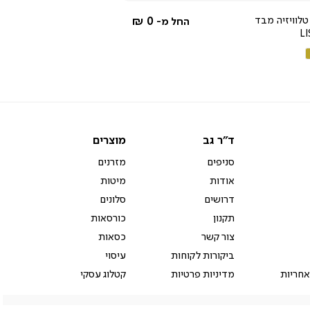
rating
טלוויזיה מבד
0 ₪
החל מ-
L
ם
קה
ד"ר
מוצרים
ד"ר גב
מוצרים
גב
סניפים
מזרנים
אודות
מיטות
דרושים
סלונים
תקנון
כורסאות
צור קשר
כסאות
ביקורות לקוחות
עיסוי
אחריות
מדיניות פרטיות
קטלוג עסקי