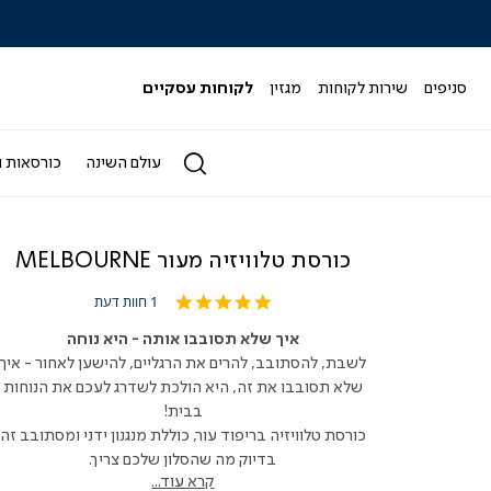
|
|
|
|
|
ידר
סליידר
סליידר
סליידר
סליידר
סליידר
גים
מותגים
מותגים
מותגים
מותגים
מותגים
-
-
-
-
-
סניפים
שירות לקוחות
מגזין
לקוחות עסקיים
הדר
הדר
הדר
הדר
הדר
(164)
(164)
(164)
(164)
(164)
עולם השינה
כורסאות ו
כורסת טלוויזיה מעור MELBOURNE
5.0
1 חוות דעת
star
rating
איך שלא תסובבו אותה - היא נוחה
לשבת, להסתובב, להרים את הרגליים, להישען לאחור - איך
שלא תסובבו את זה, היא הולכת לשדרג לעכם את הנוחות
בבית!
כורסת טלוויזיה בריפוד עור, כוללת מנגנון ידני ומסתובב זה
בדיוק מה שהסלון שלכם צריך.
קרא עוד...