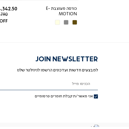
החל מ-
החל מ-
3,490 ₪
כורסה מעוצבת E-
,342.50 ₪
MOTION
מחיר
,790 ₪
רגיל
 OFF
חום
אפור
בז'
כהה
JOIN NEWSLETTER
למבצעים חדשות ועדכונים הרשמו לניוזלטר שלנו
הכניסו מייל
אני מאשר/ת קבלת חומרים פרסומיים