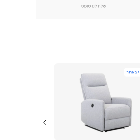
מוצר
שלח לנו טופס
צור
קשר
(54)
 באתר
צפייה
מהירה
שמאלה
4.3
star