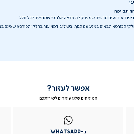
בי.
חה וגם יפה
פוד עור נעים מרשים שמעניק לה מראה אלגנטי שמתאים לכל חלל.
חלקי הכורסא הבאים במגע עם הגוף, בשילוב דמוי עור בחלקי הכורסא שאינם באי
אפשר לעזור?
המומחים שלנו עומדים לשירותכם
|
ב-
|
|
בטופס
ב-
WhatsApp
ב-
פניה
בטופס
whatsapp
whatsapp
פניה
|
|
|
ב-WhatsApp
עמוד
עמוד
עמוד