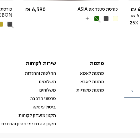
החל מ-
4
כורסת סטנד אפ ASIA
6,390 ₪
כורסת 
ISBON
5
בז'
אפור
ירוק
More
25%
אפור
חו
כהה
Colors
כהה
מו
מתנות
שירות
מתנות
שירות לקוחות
לקוחות
מתנות לאמא
החלפות והחזרות
מתנות לאבא
תשלומים
מתנות מקוריות
משלוחים
הרשמה
סרטוני הרכבה
ביטול עיסקה
תקנון מועדון לקוחות
תקנון הטבת ימי ניסיון והרחבת 