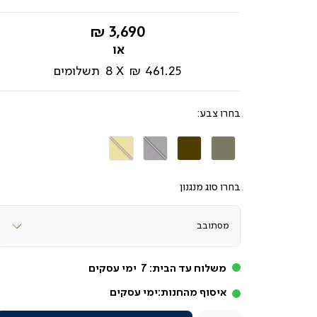
החל
3,690 ₪
מ-
461.25 ₪
8
תשלומים
צבע
חאקי
חום
אפור
קרם
בהיר
סוג מנגנון
משלוח עד הבית:
7
ימי עסקים
איסוף מהחנות:
ימי עסקים
כמות