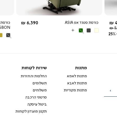
החל מ-
4
כורסת סטנד אפ ASIA
6,390 ₪
כורסת 
ISBON
5
בז'
אפור
ירוק
More
25%
אפור
חו
כהה
Colors
כהה
מו
מתנות
שירות
מתנות
שירות לקוחות
לקוחות
מתנות לאמא
החלפות והחזרות
מתנות לאבא
תשלומים
מתנות מקוריות
משלוחים
הרשמה
סרטוני הרכבה
ביטול עיסקה
תקנון מועדון לקוחות