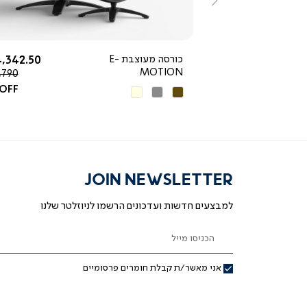
ימינה
החל מ-
החל מ-
3,490 ₪
כורסה מעוצבת E-
,342.50 ₪
MOTION
מחיר
,790 ₪
רגיל
 OFF
חום
אפור
בז'
כהה
JOIN NEWSLETTER
למבצעים חדשות ועדכונים הרשמו לניוזלטר שלנו
הכניסו מייל
אני מאשר/ת קבלת חומרים פרסומיים