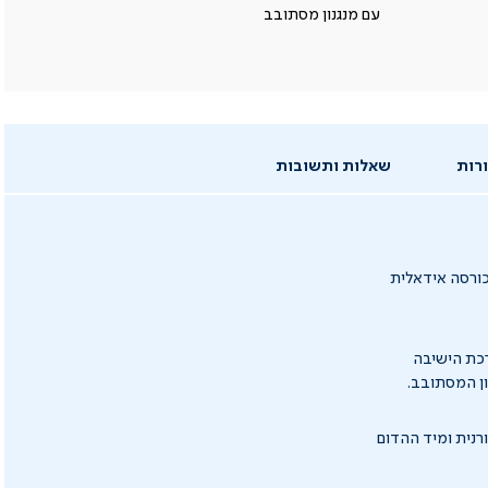
עם מנגנון מסתובב
רות
שאלות ותשובות
כורסה אידאלית
כת הישיבה
ון המסתובב.
ען אחורנית ומיד ההדום