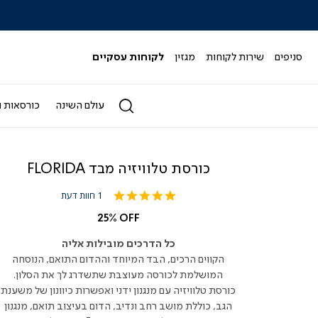
כל המבצעים>>
סניפים
שירות לקוחות
מגזין
לקוחות עסקיים
עולם השינה
כורסאות ו
כורסת טלוויזיה מבד FLORIDA
5.0
1 חוות דעת
star
rating
25% OFF
כל הדרכים מובילות אליה
הקווים הרכים, הבד המיוחד וההדום התואם, הנוסחה
המושלמת לכורסה מעוצבת שתשדרג לך את הסלון.
כורסת טלוויזיה עם מנגנון ידני ואפשרות כיוונון של משענת
הגב, כוללת מושב רחב ונדיב, הדום בעיצוב תואם, מנגנון