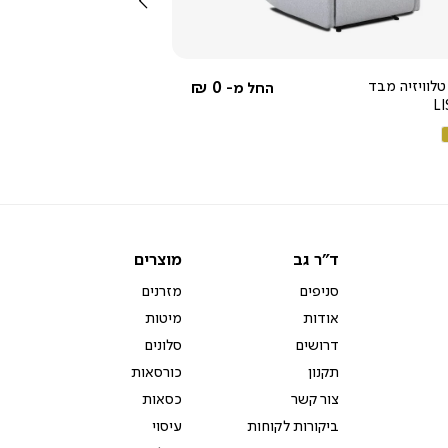
שמאלה
4.3
star
rating
טלוויזיה מבד
0 ₪
החל מ-
L
ם
קה
ד"ר
מוצרים
ד"ר גב
מוצרים
גב
סניפים
מזרנים
אודות
מיטות
דרושים
סלונים
תקנון
כורסאות
צור קשר
כסאות
ביקורות לקוחות
עיסוי