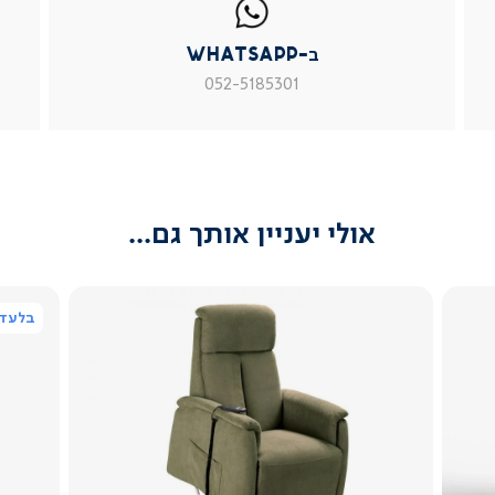
whatsapp
whatsapp
פניה
|
|
|
ב-WhatsApp
עמוד
עמוד
עמוד
מוצר
מוצר
מוצר
052-5185301
צור
צור
צור
קשר
קשר
קשר
(54)
(54)
(54)
אולי יעניין אותך גם...
בלעדי
צפייה
מהירה