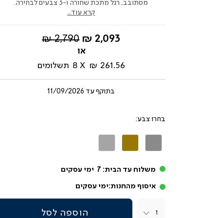
מסתובב, רגל מתכת שחורה ו-3 צבעים לבחירה.
קרא עוד...
החל
מחיר
2,790 ₪
2,093 ₪
מ-
רגיל
261.56 ₪
8
תשלומים
בתוקף עד
11/09/2026
צבע
אפור
חום
אפור
בהיר
בהיר
משלוח עד הבית:
7
ימי עסקים
איסוף מהחנות:
ימי עסקים
כמות
הוספה לסל