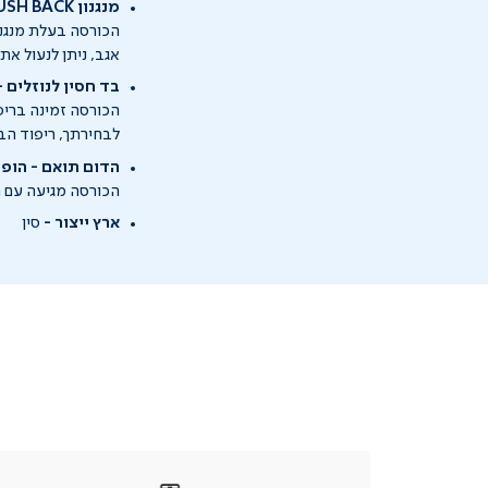
מנגנון PUSH BACK - רק להישען ולהירגע
הכורסה בעלת מנגנון PUSH BACK קל ופשוט לתפעול, רק למשוך את הידית ולהישען 
אגב, ניתן לנעול א
בד חסין לנוזלים - מגיע
הכורסה זמינה בריפו
לבחירתך, ריפוד הבד זמין ב-3
הדום תואם - הופ
הכורסה מגיעה עם ה
ארץ ייצור -
סין
|
בטלפון
|
בטלפון
בטלפון