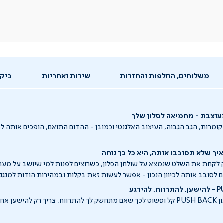
משלוחים, החלפות והחזרות
שירות ואחריות
ביקו
מעוצבת - מחמיאה לסלון שלך
ומרות, הגב הגבוה, העיצוב האלגנטי וכמובן - ההדום התואם, הופכים אותה ל
איך שלא תסובבו אותה, היא כל כך נוחה
לקחת את השלט שנמצא על שולחן הסלון, כשרוצים לפנות למי שיושב על מער
 לסובב אותה לכיוון הנכון - אפשר לעשות זאת בקלות ובמהירות הודות למנגנ
הכורסה בעלת מנגנון PUSH BACK קל ופשוט לכך שאם מתחשק לך להתרווח, צריך רק להיש