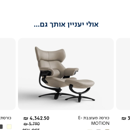
אולי יעניין אותך גם...
צפייה
מהירה
-
החל מ-
3
כורסה מעוצבת E-
4,342.50 ₪
כורסת סט
MOTION
מחיר
5,790 ₪
בז'
אפ
רגיל