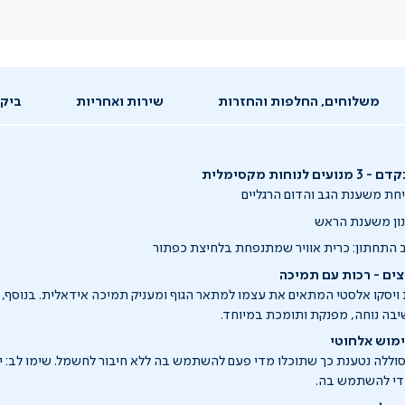
משלוחים, החלפות והחזרות
שירות ואחריות
ביקו
וחות מקסימלית
חת משענת הגב והדום הרגליים
ונון משענת הראש
ב התחתון: כרית אוויר שמתנפחת בלחיצת כפתור
ים - רכות עם תמיכה
יסקו אלסטי המתאים את עצמו למתאר הגוף ומעניק תמיכה אידאלית. בנוסף, הו
שיבה נוחה, מפנקת ותומכת במיוחד.
ימוש אלחוטי
וללה נטענת כך שתוכלו מדי פעם להשתמש בה ללא חיבור לחשמל. שימו לב: י
די להשתמש בה.