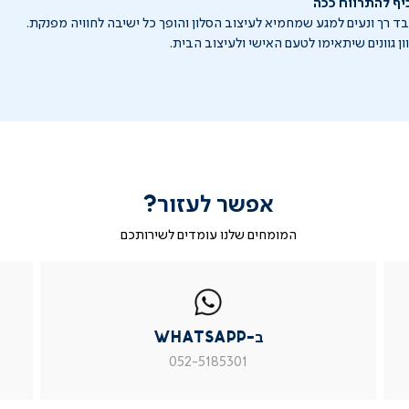
כיף להתרווח ככה
 רך ונעים למגע שמחמיא לעיצוב הסלון והופך כל ישיבה לחוויה מפנקת.
ון גוונים שיתאימו לטעם האישי ולעיצוב הבית.
אפשר לעזור?
המומחים שלנו עומדים לשירותכם
|
ב-
|
|
בטופס
ב-
WhatsApp
ב-
פניה
בטופס
whatsapp
whatsapp
פניה
|
|
|
ב-WhatsApp
עמוד
עמוד
עמוד
מוצר
מוצר
מוצר
052-5185301
צור
צור
צור
קשר
קשר
קשר
(54)
(54)
(54)