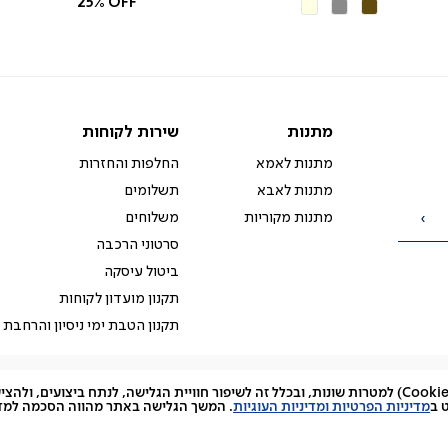
25% OFF
חום
אפור
בז'
כה
כהה
מתנות
שירות
מתנות
שירות לקוחות
לקוחות
מתנות לאמא
החלפות והחזרות
מתנות לאבא
תשלומים
מתנות מקוריות
משלוחים
הרשמה
סרטוני הרכבה
ביטול עיסקה
תקנון מועדון לקוחות
תקנון הטבת ימי ניסיון והרחבת 
האתר עושה שימוש בקובצי עוגיות (Cookies) למטרות שונות, ובכלל זה לשיפור חוויית הגלישה, לנתח ביצועים, 
facebook
דברו
Instagram
 ב
מדיניות הפרטיות ומדיניות העוגיות
. המשך הגלישה באתר מהווה הסכמה למדינ
איתנו
ב-