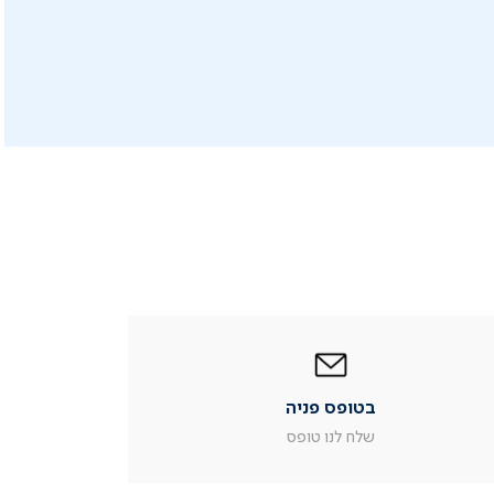
|
בטופס
פניה
|
בטופס פניה
עמוד
מוצר
שלח לנו טופס
צור
קשר
(54)