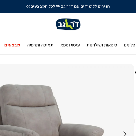
חוזרים ללימודים עם ד"ר גב
✏️ לכל המבצעים>>
סלונים
כיסאות ושולחנות
עיסוי וספא
תמיכה ותרפיה
מבצעים