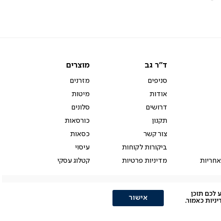
ה
Colors
ד"ר
מוצרים
ד"ר גב
מוצרים
גב
סניפים
מזרנים
אודות
מיטות
דרושים
סלונים
תקנון
כורסאות
צור קשר
כסאות
ביקורות לקוחות
עיסוי
אחריות
מדיניות פרטיות
קטלוג עסקי
ולהציע לכם תוכן
אישור
יות כאמור.