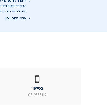
ריפוד בד נעים - 
הכורסה מרופדת בבד
ניתן לבחור מבין מגו
ארץ ייצור -
סין
|
בטלפון
|
בטלפון
בטלפון
|
|
עמוד
עמוד
בטלפון
מוצר
מוצר
צור
צור
03-9533119
קשר
קשר
(54)
(54)