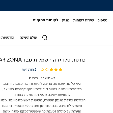
|
|
|
|
|
ידר
סליידר
סליידר
סליידר
סליידר
סליידר
גים
מותגים
מותגים
מותגים
מותגים
מותגים
-
-
-
-
-
סניפים
שירות לקוחות
מגזין
לקוחות עסקיים
הדר
הדר
הדר
הדר
הדר
(164)
(164)
(164)
(164)
(164)
עולם השינה
כורסאות ו
כורסת טלוויזיה חשמלית מבד ARIZONA
3.0
2 חוות דעת
star
rating
כשתשבו - תבינו
היא כל מה שכורסה צריכה להיות והרבה מעבר: רחבה,
מרופדת ונעימה במיוחד וכוללת ויסקו וקפיצים במושב,
לתחושת ישיבה מפנקת ותומכת כאחד.
הכורסה כוללת מנגנון חשמלי, משענת ראש מתכווננת, מנגנון
חשמלי לתמיכה בגב התחתון ואם זה לא מספיק, היא גם
פועלת על סוללה נטענת כך שאפשר למקם אותה איפה