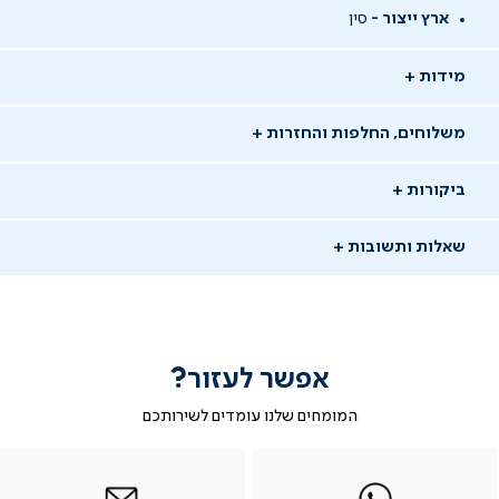
ארץ ייצור -
סין
מידות
משלוחים, החלפות והחזרות
ביקורות
שאלות ותשובות
אפשר לעזור?
שאלו שאלה
המומחים שלנו עומדים לשירותכם
-
|
|
בטופס
|
-
WhatsAp
ב-
פניה
בטופס
בטופס
03/06/26