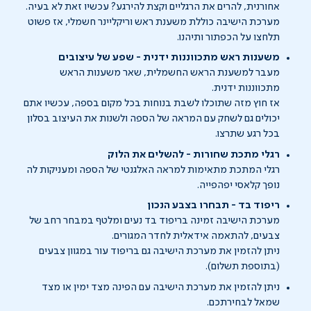
אחורנית, להרים את הרגליים וקצת להירגע? עכשיו זאת לא בעיה.
מערכת הישיבה כוללת משענת ראש וריקליינר חשמלי, אז פשוט
תלחצו על הכפתור ותיהנו.
משענות ראש מתכווננות ידנית - שפע של עיצובים
מעבר למשענת הראש החשמלית, שאר משענות הראש
מתכווננות ידנית.
אז חוץ מזה שתוכלו לשבת בנוחות בכל מקום בספה, עכשיו אתם
יכולים גם לשחק עם המראה של הספה ולשנות את העיצוב בסלון
בכל רגע שתרצו.
רגלי מתכת שחורות - להשלים את הלוק
רגלי המתכת מתאימות למראה האלגנטי של הספה ומעניקות לה
נופך קלאסי יפהפייה.
ריפוד בד - תבחרו בצבע הנכון
מערכת הישיבה זמינה בריפוד בד נעים ומלטף במבחר רחב של
צבעים, להתאמה אידאלית לחדר המגורים.
ניתן להזמין את מערכת הישיבה גם בריפוד עור במגוון צבעים
(בתוספת תשלום).
ניתן להזמין את מערכת הישיבה עם הפינה מצד ימין או מצד
שמאל לבחירתכם.