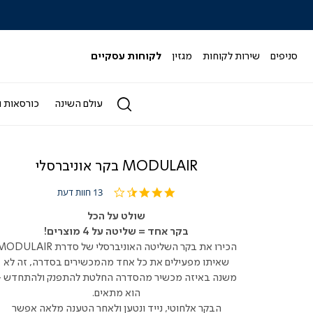
|
|
סלייד
ס
מותגי
מ
-
-
סניפים
שירות לקוחות
מגזין
לקוחות עסקיים
הדר
ה
4)
(164)
עולם השינה
כורסאות ו
MODULAIR בקר אוניברסלי
3.5
13 חוות דעת
star
rating
שולט על הכל
בקר אחד = שליטה על 4 מוצרים!
הכירו את בקר השליטה האוניברסלי של סדרת DULAIR
שאיתו מפעילים את כל אחד מהמכשירים בסדרה, זה לא
משנה באיזה מכשיר מהסדרה החלטת להתפנק ולהתחדש -
הוא מתאים.
הבקר אלחוטי, נייד ונטען ולאחר הטענה מלאה אפשר