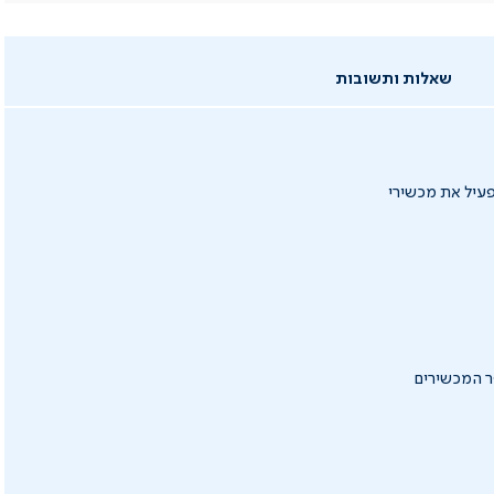
שאלות ותשובות
ב מסדרת MODULAIR ואיתו אפשר להפעיל את מכשירי
ר המכשירים