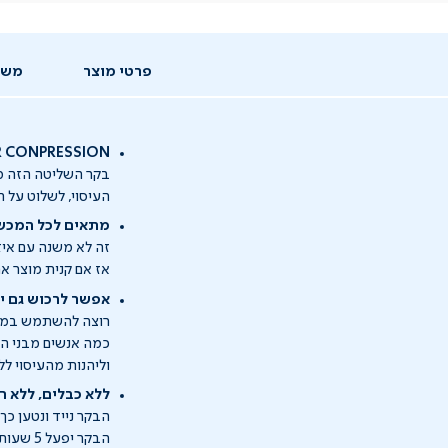
פרטי מוצר
משל
ODULAIR CONPRESSION
העיסוי, לשלוט על ה
מתאים לכל המכשירים 
זה לא משנה עם אי
אז אם קנית מוצר א
אפשר לרכוש גם יו
רוצה להשתמש במקביל ב-2 מוצרי ע
כמה אנשים מבני הב
וליהנות מהעיסוי לל
ללא כבלים, ללא חו
הבקר נייד ונטען כ
הבקר יפעל 5 שעות ללא הפסקה לאחר הטענה מלאה.