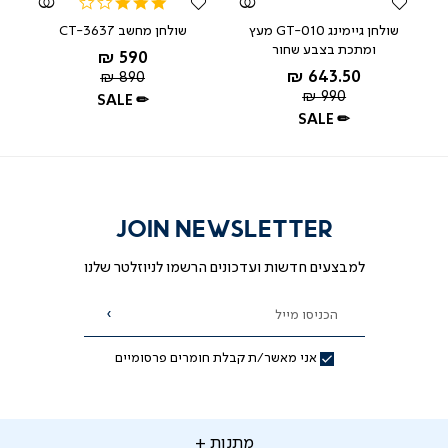
3.0
star
 נייד LT-
שולחן גיימינג GT-010 מעץ
שולחן מחשב CT-3637
rating
135*60*65 ס"מ
ומתכת בצבע שחור
החל מ-
590 ₪
מאת ד"ר גב
החל מ-
643.50 ₪
מחיר
890 ₪
שחור
מחיר
רגיל
990 ₪
SALE ✏
רגיל
SALE ✏
JOIN NEWSLETTER
למבצעים חדשות ועדכונים הרשמו לניוזלטר שלנו
הכניסו מייל
הרשמה
אני מאשר/ת קבלת חומרים פרסומיים
תנות
מתנות