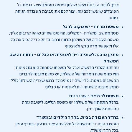
צריך להיות הכי נוח שיש. שולחן גיימינג מעוצב שיש בו את כל
הפיצ'רים שיעשו לכם נוח, יצור לכם את סביבת העבודה הנוחה
ביותר.
משטח מרווח - יש מקום להכל
מסך מחשב, מקלדת, רמקולים, פריטים שחייב שיהיו קרובים אליך,
משטח העבודה של השולחן מרווח ורחב בדיוק כדי להכיל את כל
אלו ולאפשר מרחב נקי ולא צפוף.
מתקן מובנה לשתייה ו-וו לאוזניות או כבלים - נוחות זה שם
המשחק
נוחות זו לגמרי הרגשה, אבל אל תשכחו שנוחות היא גם זמינות:
חוץ מהמשטח המרווח של השולחן, יש מקום מובנה לדברים
החשובים באמת, כדי שיהיו זמינים לך ברגע שצריך. השולחן כולל
מתקן מובנה לשתייה ו-וו לאוזניות או כבלים.
משטח לרגליים - שבו בנוח
בחלק התחתון של השולחן יש משטח רגליים, לישיבה נוחה
ומרווחת לאורך זמן.
בחדר העבודה בבית, בחדר הילדים ובמשרד
העיצוב הייחודי מתאים לכל חלל עם עיצוב מרענן שיוסיף עניין
בכל חדר ומשרד.