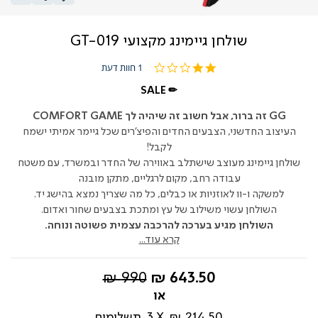
שולחן גיימינג מקצועי GT-019
2.0
1 חוות דעת
star
rating
SALE ✏
GG זה ברור, אבל חשוב זה שיהיה לך COMFORT GAME
העיצוב החדשני, הצבעים החדים והפיצ'רים שכל גיימר אמיתי ישמח
לקבל!
שולחן גיימינג מעוצב שישתלב באווירה של החדר ובמשרד, עם משטח
עבודה רחב, מקום לרגליים, מתקן מובנה
למשקה ו-וו לאוזניות או כבלים, כל מה שצריך נמצא בהישג יד.
השולחן עשוי משילוב של עץ ומתכת בצבעים שחור ואדום.
השולחן מגיע בערכה להרכבה עצמית פשוטה ונוחה.
קרא עוד...
החל
מחיר
990 ₪
643.50 ₪
מ-
רגיל
214.50 ₪
3
תשלומים