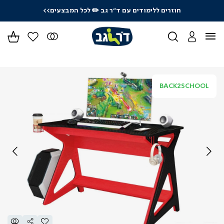
חוזרים ללימודים עם ד"ר גב
✏️ לכל המבצעים>>
ידר
גים
ר
BACK2SCHOOL