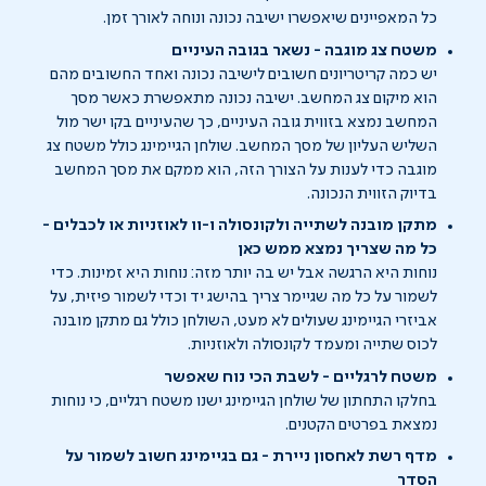
כל המאפיינים שיאפשרו ישיבה נכונה ונוחה לאורך זמן.
משטח צג מוגבה - נשאר בגובה העיניים
יש כמה קריטריונים חשובים לישיבה נכונה ואחד החשובים מהם
הוא מיקום צג המחשב. ישיבה נכונה מתאפשרת כאשר מסך
המחשב נמצא בזווית גובה העיניים, כך שהעיניים בקו ישר מול
השליש העליון של מסך המחשב. שולחן הגיימינג כולל משטח צג
מוגבה כדי לענות על הצורך הזה, הוא ממקם את מסך המחשב
בדיוק הזווית הנכונה.
מתקן מובנה לשתייה ולקונסולה ו-וו לאוזניות או לכבלים -
כל מה שצריך נמצא ממש כאן
נוחות היא הרגשה אבל יש בה יותר מזה: נוחות היא זמינות. כדי
לשמור על כל מה שגיימר צריך בהישג יד וכדי לשמור פיזית, על
אביזרי הגיימינג שעולים לא מעט, השולחן כולל גם מתקן מובנה
לכוס שתייה ומעמד לקונסולה ולאוזניות.
משטח לרגליים - לשבת הכי נוח שאפשר
בחלקו התחתון של שולחן הגיימינג ישנו משטח רגליים, כי נוחות
נמצאת בפרטים הקטנים.
מדף רשת לאחסון ניירת - גם בגיימינג חשוב לשמור על
הסדר