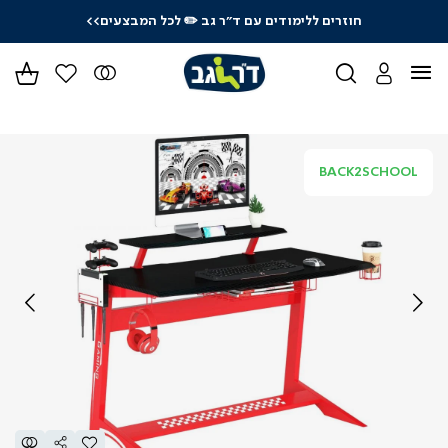
חוזרים ללימודים עם ד"ר גב
✏️ לכל המבצעים>>
ידר
גים
ר
BACK2SCHOOL