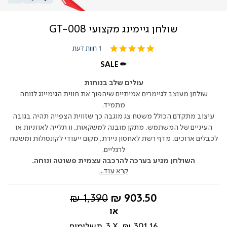
שולחן גיימינג מקצועי GT-008
5.0
1 חוות דעת
star
rating
SALE ✏
עולים שלב בנוחות
שולחן מעוצב לגיימרים אמיתיים שיהפוך את חווית הגימיינג לנוחה
מתמיד.
עיצוב מתקדם הכולל משטח צג מוגבה כך שזווית הצפייה תהיה בגובה
העיניים של המשתמש, מתקן מובנה למשקאות, וו תלייה לאוזניות או
לכבלים ארוכים, מדף רשת לאחסון ניירת, מקום ייעודי לקונסולות ומשטח
לרגליים.
השולחן מגיע בערכה להרכבה עצמית פשוטה ונוחה.
קרא עוד...
החל
מחיר
1,390 ₪
903.50 ₪
מ-
רגיל
301.16 ₪
3
תשלומים