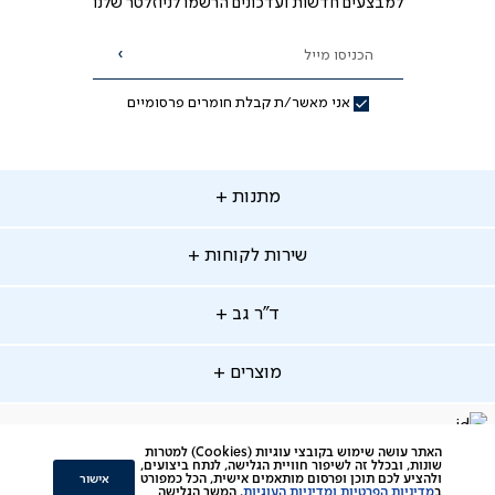
למבצעים חדשות ועדכונים הרשמו לניוזלטר שלנו
הכניסו מייל
הרשמה
אני מאשר/ת קבלת חומרים פרסומיים
תנות
מתנות
ירות
שירות לקוחות
קוחות
מתנות לאמא
מתנות לאבא
"ר
ד"ר גב
ב
החלפות והחזרות
מתנות מקוריות
תשלומים
וצרים
מוצרים
סניפים
משלוחים
אודות
סרטוני הרכבה
מזרנים
דרושים
ביטול עיסקה
facebook
דברו
Instagram
האתר עושה שימוש בקובצי עוגיות (Cookies) למטרות
מיטות
תקנון
תקנון מועדון לקוחות
שונות, ובכלל זה לשיפור חוויית הגלישה, לנתח ביצועים,
איתנו
אישור
ולהציע לכם תוכן ופרסום מותאמים אישית, הכל כמפורט
ב
מדיניות הפרטיות ומדיניות העוגיות
. המשך הגלישה
סלונים