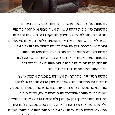
כורסאות טלויזיה מעור
נעשות יותר ויותר פופולריות בימיינו.
כורסאות אלו יכולות להיות עשויות מעור טבעי או מחומרים דמויי
עור, עור סינטטי למשל, לא מצריך תחזוקה רבה, הוא אינו נסדק או
וצבעו לא דוהה. חומרים אלו אינם נושמים, כלומר הם אינם מאפשרים
זרימת אוויר דרכם, לכן אם אתם מזיעים כאשר אתם יושבים על
כורסת טלויזיה מחומר דמוי עור, כנראה שתרגישו את החום.
כורסאות מעור אמיתי נראות ברמה גבוהה יותר בהשוואה לעור
סינטטי, הן גם נוחות יותר, כמובן שמאפיינים אלו גורמים לכך
שכורסאות מעור אמיתי הן גם יקרות יותר.
כורסת הטלויזיה יכולה להיות מצויידת במסגרת מתכת או עץ.
מסגרות עץ עמידות יותר לאורך זמן שכן הרבה יותר קשה לכופף
אותן מאשר מסגרות מתכת. כריות הכורסה עשויות מסיבים, מספוג
ויש גם כריות אוויר כאשר לכל סוג היתרונות שלו, כריות סיבים
עמידות מאוד לאורך זמן אך יתכן ולא ישמרו טוב על צורתן וכתוצאה
חלק מהריפוד יזוז מצד אחד לאחר. כריות ספוג מסוגלות להתאים
את עצמן לצורת הגוף של היושב עליהן. כריות ספוג איכותיות עשויות