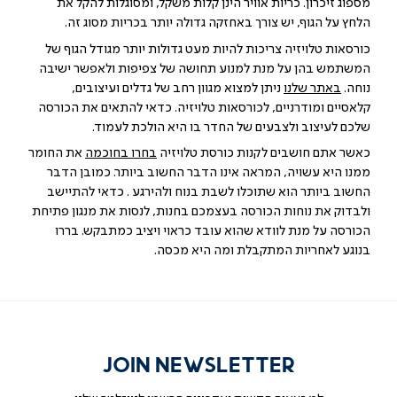
מספוג זיכרון. כריות אוויר הינן קלות משקל, ומסוגלות להקל את
הלחץ על הגוף, יש צורך באחזקה גדולה יותר בכריות מסוג זה.
כורסאות טלויזיה צריכות להיות מעט גדולות יותר מגודל הגוף של
המשתמש בהן על מנת למנוע תחושה של צפיפות ולאפשר ישיבה
נוחה.
באתר שלנו
ניתן למצוא מגוון רחב של גדלים ועיצובים,
קלאסיים ומודרניים, לכורסאות טלויזיה. כדאי להתאים את הכורסה
שלכם לעיצוב ולצבעים של החדר בו היא הולכת לעמוד.
כאשר אתם חושבים לקנות כורסת טלויזיה
בחרו בחוכמה
את החומר
ממנו היא עשויה, המראה אינו הדבר החשוב ביותר. כמובן הדבר
החשוב ביותר הוא שתוכלו לשבת בנוח ולהירגע . כדאי להתיישב
ולבדוק את נוחות הכורסה בעצמכם בחנות, לנסות את מנגון פתיחת
הכורסה על מנת לוודא שהוא עובד כראוי ויציב כמתבקש. בררו
בנוגע לאחריות המתקבלת ומה היא מכסה.
JOIN NEWSLETTER