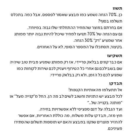
תשוו
כן, 70% הנחה נשמע כמו מבצע שאסור לפספס, אבל כמה בתכלס
תשלמו בסוף?
אם בחרתם במוצר שהמחיר ההתחלתי שלו גבוה במיוחד,
גם עם הנחה של 70% תגיעו למחיר שיכול להיות גבוה יותר ממותג
אחר שמציע "רק" 30% הנחה.
בקיצור, תסתכלו על המספר הסופי, לא על האחוזים.
תשקיעו
אם כבר קונים בבלאק פריידי, אז רק ממותג שמגיע מבית טוב שיהיה
שם בשבילכם גם אחרי כל הטירוף ויעניק לכם שירות לקוחות כמו
שמגיע לכם כל הזמן, ולא רק בבלאק פריידי.
תבדקו
אל תתעלמו מהאותיות הקטנות!
לכל מבצע יש התניות וחשוב לשים לב מה הן, החל מ"קנייה מעל" או
"מותנה בקנייה של..."
ועד הגבלה על דגם ספציפי ללא אפשרויות בחירה.
חוץ מזה, תבדקו עלות משלוח, מה כוללת האחריות, אם אפשר
להחזיר מוצרים שנקנו במבצע והאם יש תוספות תשלום שהסתירו
מעיניכם.