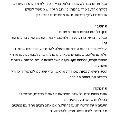
אבל אנחנו כבר לא שם, הבלאק פריידי כבר לא מציע מבצעים רק
ללילה אחד, לא רק בחנות וכן, רוב הזמן יש מספיק לכולם.
אז תורידו לחץ, תירגעו, תשוו מחירים ותבחרו נכון.
תחשבו
נכון, כל הפרסומות מאוד מפתות.
אבל זה בדיוק הרגע לעצור ולחשוב - כמה אתם באמת צריכים את
זה?
הבלאק פריידי הוא הזדמנות מעולה להתחדש בפריטים שתמיד
חלמתם עליהם, במוצרים שלא יכולתם להרשות לעצמכם כמו מוצרי
חשמל יקרים, ועכשיו סוף-סוף אפשר להשיג אותם במחיר שבאמת
משתלם.
הכינו רשימת קניות מסודרת מראש, כדי שתוכלו להתמקד אך ורק
בדילים הכי שווים עבורכם.
תתמקדו
אחרי שחשבתם על איזה מוצר אתם באמת צריכים, תתמקדו
בפיצ'רים שחשוב לכם שיהיו בו.
חייבים
מזרן חדש
? תגיעו להחלטה אם אתם רוצים אחד עם קפיצים
מבודדים, ליבת ספוג, ויסקו, לטקס ועוד...