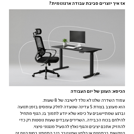
אז איך יוצרים סביבת עבודה ארגונומית?
הכיסא: העוגן של יום העבודה
עמוד השדרה שלנו לא נולד לישיבה של 8 שעות.
הוא מעוצב בצורת S עדינה שנועדה לחלק עומסים בזמן תנועה
וברגע שמתיישבים על כיסא שלא יודע לתמוך בו, הגוף מתחיל
להילחם בכוח הכבידה, השרירים עובדים שעות נוספות רק כדי
להחזיק אתכם יציבים והגוף נאלץ להפעיל מנגנוני פיצוי.
הנוקשות בכתפיים או הלחץ שמצטבר בגב התחתון בסוף היום זה