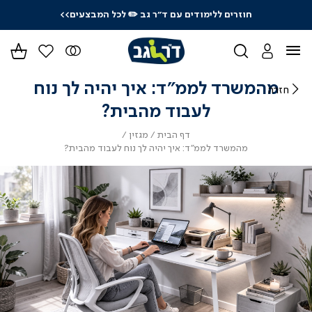
חוזרים ללימודים עם ד"ר גב
✏️ לכל המבצעים>>
ידר
גים
ר
מהמשרד לממ"ד: איך יהיה לך נוח
חזרה
לעבוד מהבית?
דף
מגזין
דף הבית
מגזין
הבית
מהמשרד
מהמשרד לממ"ד: איך יהיה לך נוח לעבוד מהבית?
לממ"ד:
איך
יהיה
לך
נוח
לעבוד
מהבית?