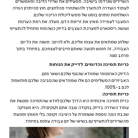
השרירים שנרדמו בישיבה, מפעילים את שרירי הליבה ומאפשרים
לעמוד השדרה להתארך ולהשתחרר מהלחצים. חוץ מהיתרון הפיזי,
השולחנות נותנים בוסט של ממש ליכולת הריכוז שלכם.
המעבר לעמידה מאיץ את זרימת הדם, מעלה את רמת הערנות
ועושה ריסטארט למערכת העצבים בדיוק כשהמוח מתחיל להתעייף.
שולחן שמתאים את עצמו אליכם, ולא להיפך, משנה את כל יום
העבודה, זה חופש תנועה שאתם חייבים לעצמכם, במיוחד בתוך
מרחב סגור.
כריות תמיכה והדומים: לדייק את הנוחות
הדיוק הארגונומי שמוודא שהגוף שלכם נשאר מוגן.
האביזרים המשלימים הם אלו שמוודאים שהסביבה שלכם מותאמת
לכם ב-100%.
כריות תמיכה:
כרית תמיכה איכותית היא הדרך שלכם לוודא שהתמיכה פוגשת את
עמוד השדרה בדיוק בנקודה שבה אתם זקוקים לה. היא מעניקה
שכבת הגנה נוספת ששומרת על היציבה זקופה בלי מאמץ ומונעת
מהשרירים להתעייף גם בשיאו של יום עבודה עמוס במיוחד.