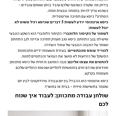
בדיוק מה שקורה כשהגוף שלכם עובד בזמן שאתם עובדים -
כשהוא צריך להיות בתנוחה טבעית ונוחה.
הפתרון? כיסא עם תמיכה אורטופדית.
כיסא ארגונומי יודע לעשות 3 דברים שכיסא רגיל פשוט לא
יכול לעשות:
לשמור על הקימור הלומברי:
הקימור הלומברי הוא השקע הטבעי
שיש לנו בגב התחתון. כיסא טוב מעניק תמיכה עדינה לגב התחתון
ושומר על המבנה הטבעי של עמוד השדרה.
להוריד עומס מהכתפיים:
בעזרת משענות ידיים מתכווננות
המשקל של הזרועות לא מושך את הצוואר והכתפיים למטה.
להתאים את עצמו אליכם:
גובה המושב והזווית של כיסא מתכוונן
מוודאים שהדם זורם בחופשיות לרגליים ושכפות הרגליים שלכם
מעוגנות בקרקע.
כיסא ארגונומי הוא ההבדל בין יום עבודה פרודוקטיבי לבין יום
שנגמר בתשישות פיזית - בבית או במשרד.
שולחן עבודה מתכוונן: לעבוד איך שנוח
לכם