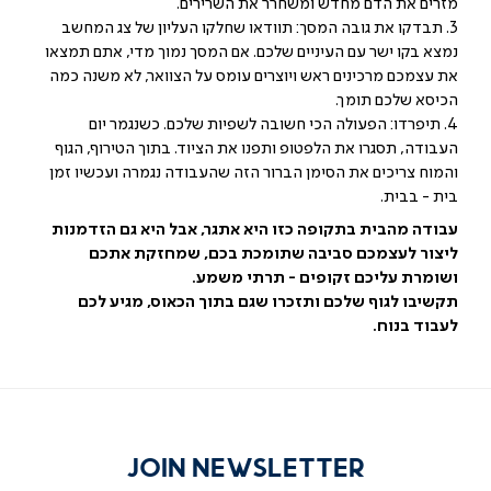
מזרים את הדם מחדש ומשחרר את השרירים.
3. תבדקו את גובה המסך: תוודאו שחלקו העליון של צג המחשב
נמצא בקו ישר עם העיניים שלכם. אם המסך נמוך מדי, אתם תמצאו
את עצמכם מרכינים ראש ויוצרים עומס על הצוואר, לא משנה כמה
הכיסא שלכם תומך.
4. תיפרדו: הפעולה הכי חשובה לשפיות שלכם. כשנגמר יום
העבודה, תסגרו את הלפטופ ותפנו את הציוד. בתוך הטירוף, הגוף
והמוח צריכים את הסימן הברור הזה שהעבודה נגמרה ועכשיו זמן
בית - בבית.
עבודה מהבית בתקופה כזו היא אתגר, אבל היא גם הזדמנות
ליצור לעצמכם סביבה שתומכת בכם, שמחזקת אתכם
ושומרת עליכם זקופים - תרתי משמע.
תקשיבו לגוף שלכם ותזכרו שגם בתוך הכאוס, מגיע לכם
לעבוד בנוח.
JOIN NEWSLETTER