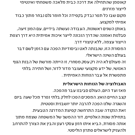
קאופמן שהתחילה את דרכה כבית מלאכה משפחתי ואינטימי
לייצור מזרנים.
מקום שבו כל תפר נבדק בקפידה וכל חומר גלם נבחר מתוך כבוד
אמיתי למקצוע.
באותן השנים ראשונות, העבודה נעשתה בידיים, עם המון זיעה,
סבלנות ואמונה שהדרך הנכונה לייצר איכות אמיתית היא דרך רצפת
הייצור עצמה, ללא קיצורי דרך.
המסורת הזו, שנבנתה לאט וביסודיות הפכה עם הזמן לשם דבר
בעולם השינה הישראלי.
זה מעולם לא היה רק עסק מסחרי, זו הייתה מורשת של הבנת הגוף
האנושי, של ידע מקצועי שעובר מדור לדור, ושל חתירה בלתי
מתפשרת אל עבר הנוחות האמיתית .
האבולוציה של הנוחות הישראלית
מאז ועד היום, העולם סביבנו עבר מהפכה.
קצב החיים הואץ, המסכים הפכו לחלק בלתי נפרד מכל שעה ביום
והשגרה שלנו הפכה להרבה יותר יושבנית וסטטית.
זאת הנקודה שבה התרחשה קפיצת המדרגה הטבעית.
בתחילת שנות האלפיים, דור ההמשך של המשפחה שצמח מתוך
אותה מסורת, הביא איתו חזון עסקי רענן והבין את הצורך להתרחב
ולהעניק לישראלים פתרון הוליסטי.