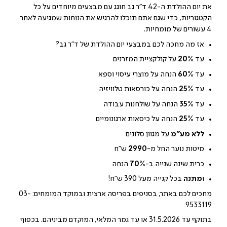
את יום ההולדת ה-42 ד"ר גב חוגג עם מבצעים מיוחדים על כל
הקטגוריות, כדי שגם אתם תוכלו להרגיש את הנוחות שמגיעה לאחר
4 עשורים של מומחיות.
אז מה מחכה לכם במבצעי יום ההולדת של ד"ר גב?
עד
20%
על קולקציית המזרנים
עד
60%
הנחה על מוצרי עיסוי וספא
עד
25%
הנחה על כורסאות טלוויזיה
עד
35%
הנחה על שולחנות עבודה
עד
25%
הנחה על כיסאות ארגונומיים
ללא מע"מ
על מגוון סלונים
מיטות נוער החל מ-
2990
ש"ח
כרית שינה שנייה ב-
70%
הנחה
ו
מתנה
בכל קנייה מעל 390 ש"ח!
מחכים לכם באתר, בסניפים בפריסה ארצית ובמוקד המומחים: 03-
9533119
בתוקף עד 31.5.2026 או עד גמר המלאי, המוקדם מביניהם. בכפוף