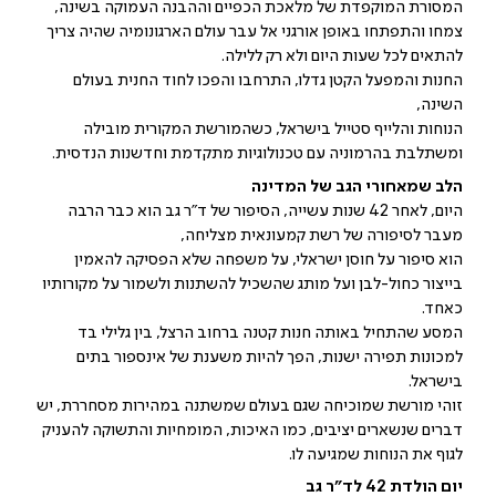
המסורת המוקפדת של מלאכת הכפיים וההבנה העמוקה בשינה,
צמחו והתפתחו באופן אורגני אל עבר עולם הארגונומיה שהיה צריך
להתאים לכל שעות היום ולא רק ללילה.
החנות והמפעל הקטן גדלו, התרחבו והפכו לחוד החנית בעולם
השינה,
הנוחות והלייף סטייל בישראל, כשהמורשת המקורית מובילה
ומשתלבת בהרמוניה עם טכנולוגיות מתקדמת וחדשנות הנדסית.
הלב שמאחורי הגב של המדינה
היום, לאחר 42 שנות עשייה, הסיפור של ד"ר גב הוא כבר הרבה
מעבר לסיפורה של רשת קמעונאית מצליחה,
הוא סיפור על חוסן ישראלי, על משפחה שלא הפסיקה להאמין
בייצור כחול-לבן ועל מותג שהשכיל להשתנות ולשמור על מקורותיו
כאחד.
המסע שהתחיל באותה חנות קטנה ברחוב הרצל, בין גלילי בד
למכונות תפירה ישנות, הפך להיות משענת של אינספור בתים
בישראל.
זוהי מורשת שמוכיחה שגם בעולם שמשתנה במהירות מסחררת, יש
דברים שנשארים יציבים, כמו האיכות, המומחיות והתשוקה להעניק
לגוף את הנוחות שמגיעה לו.
יום הולדת 42 לד"ר גב