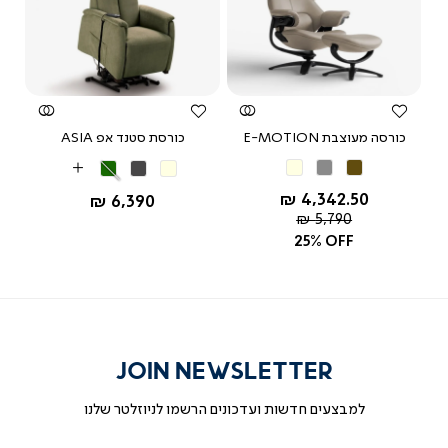
צפייה
צפייה
מהירה
מהירה
 BALI
כורסה מעוצבת E-MOTION
כורסת סטנד אפ ASIA
חום
אפור
בז'
בז'
אפור
ירוק
More
כהה
כהה
Colors
החל מ-
4,342.50 ₪
החל מ-
6,390 ₪
מחיר
5,790 ₪
רגיל
25% OFF
JOIN NEWSLETTER
למבצעים חדשות ועדכונים הרשמו לניוזלטר שלנו