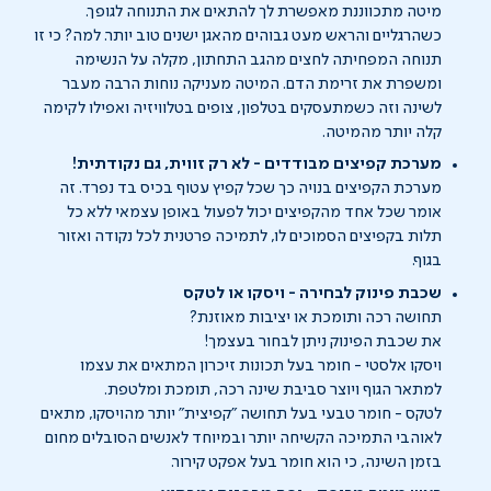
מיטה מתכווננת מאפשרת לך להתאים את התנוחה לגופך.
כשהרגליים והראש מעט גבוהים מהאגן ישנים טוב יותר. למה? כי זו
תנוחה המפחיתה לחצים מהגב התחתון, מקלה על הנשימה
ומשפרת את זרימת הדם. המיטה מעניקה נוחות הרבה מעבר
לשינה וזה כשמתעסקים בטלפון, צופים בטלוויזיה ואפילו לקימה
קלה יותר מהמיטה.
מערכת קפיצים מבודדים - לא רק זווית, גם נקודתית!
מערכת הקפיצים בנויה כך שכל קפיץ עטוף בכיס בד נפרד. זה
אומר שכל אחד מהקפיצים יכול לפעול באופן עצמאי ללא כל
תלות בקפיצים הסמוכים לו, לתמיכה פרטנית לכל נקודה ואזור
בגוף.
שכבת פינוק לבחירה - ויסקו או לטקס
תחושה רכה ותומכת או יציבות מאוזנת?
את שכבת הפינוק ניתן לבחור בעצמך!
ויסקו אלסטי - חומר בעל תכונות זיכרון המתאים את עצמו
למתאר הגוף ויוצר סביבת שינה רכה, תומכת ומלטפת.
לטקס - חומר טבעי בעל תחושה "קפיצית" יותר מהויסקו, מתאים
לאוהבי התמיכה הקשיחה יותר ובמיוחד לאנשים הסובלים מחום
בזמן השינה, כי הוא חומר בעל אפקט קירור.