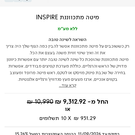
מיטה מתכווננת INSPIRE
ללא מע"מ
השראה לשינה טובה
רק כששוכבים על מיטה מתכווננת אפשר להבין כמה הגוף שלך היה צריך
את זה ואיך שינוי זווית משנה בעצם את הכל.
מיטה מתכווננת שהופכת כל שינה לשינה טובה יותר עם אפשרות כיוונון
מדויק של הראש והרגליים, כוללת מערכת קפיצים מבודדים, אפשרות
בחירה של שכבת פינוק מויסקו או לטקס, ראש מיטה מרופד ומעוצב
בקווים אנכיים, ארגז מצעים מעץ סנדוויץ' ורגליים אלגנטיות.
קרא עוד...
מחיר
החל מ-
9,312.92 ₪
10,990 ₪
רגיל
931.29 ₪
10
תשלומים
בתוקף עד
11/09/2026, ההנחה האפקטיבית בפועל 15.26%