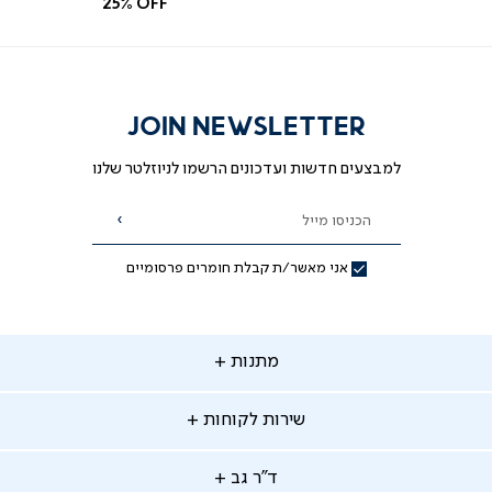
25% OFF
לפרטים נוספים נשמח לעזור בטל'- 03-
9533119
JOIN NEWSLETTER
מאת ד"ר גב
למבצעים חדשות ועדכונים הרשמו לניוזלטר שלנו
הכניסו מייל
הרשמה
אני מאשר/ת קבלת חומרים פרסומיים
תנות
מתנות
ירות
שירות לקוחות
קוחות
מתנות לאמא
מתנות לאבא
"ר
ד"ר גב
ב
החלפות והחזרות
מתנות מקוריות