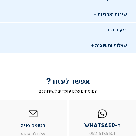
שירות ואחריות
ביקורות
שאלות ותשובות
אפשר לעזור?
שאלו שאלה
המומחים שלנו עומדים לשירותכם
-
|
|
בטופס
|
-
WhatsAp
ב-
פניה
בטופס
בטופס
02/05/26
whatsap
whatsapp
פניה
פניה
ברוריה
ב
|
|
|
משתמש מאומת
ב-WhatsApp
בטופס פניה
מוד
עמוד
עמוד
עמוד
וצר
מוצר
מוצר
מוצר
ש: מיטה מתכוננת אינספייר היגן יש מאחז לפתיחת
052-5185301
שלח לנו טופס