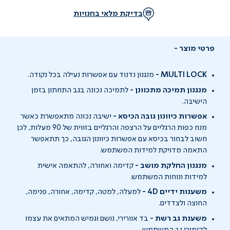
בדיקת מלאי בחנויות
פרטי מוצר
MULTI LOCK -
מנגנון נדנוד עם אפשרות נעילה בכל נקודה.
מנגנון תמיכה מתכוונן -
לתמיכה נכונה בגב התחתון בזמן
הישיבה.
אפשרות כיוונון גובה הכיסא -
ישיבה נכונה מתאפשרת כאשר
מנח כפות הרגליים על הרצפה והרגליים בזווית של 90 מעלות, לכן
חשוב לבחור בכיסא עם אפשרות כיוונון הגובה, כך תתאפשר
התאמה מדויקת למידות המשתמש.
מנגנון החלקת מושב -
קדימה ואחורה, להתאמה אישית
למידות ונוחות המשתמש.
משענות ידיים 4D -
למעלה, למטה, קדימה, אחורה, פנימה,
החוצה ולצדדים.
משענת גב רשת -
בד אוורירי, נושם וגמיש המתאים את עצמו
לקימורי גב המשתמש.