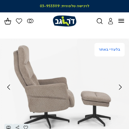
|
לרכישה טלפונית: 03-9533119
סל
מו
-
הד
(164)
בלעדי באתר