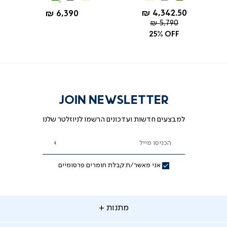
More
כהה
כהה
Colors
החל מ-
4,342.50 ₪
החל מ-
6,390 ₪
מחיר
5,790 ₪
רגיל
25% OFF
JOIN NEWSLETTER
למבצעים חדשות ועדכונים הרשמו לניוזלטר שלנו
הכניסו מייל
הרשמה
אני מאשר/ת קבלת חומרים פרסומיים
תנות
מתנות
ירות