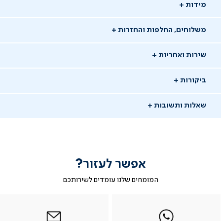
מידות
משלוחים, החלפות והחזרות
שירות ואחריות
ביקורות
שאלות ותשובות
אפשר לעזור?
המומחים שלנו עומדים לשירותכם
-
|
|
בטופס
|
-
WhatsAp
ב-
פניה
בטופס
בטופס
whatsap
whatsapp
פניה
פניה
יש לך שאלה?