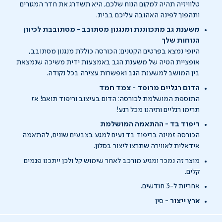
טלוויזיה תהיה למקום הנוח שלכם, היא תשדרג את חדר המגורים
ותהפוך לפינה האהובה עליכם בבית.
משענת גב מתכווננת ומנגנון מסתובב - מסתובבת לכיוון
הנוחות שלך
היופי נמצא בפרטים הקטנים: הכורסה כוללת מנגנון מסתובב,
אופציית הטיה של משענת הגב באמצעות ידית משיכה שנמצאת
בין המושב למשענת הגב ואפשרות עצירה בכל נקודה.
הדום רגליים מרופד - צמד חמד
התוספת המושלמת לכורסה: הדום בעיצוב וריפוד תואם! אז
תרימו רגליים ותיהנו מכל רגע!
ריפוד בד - ההתאמה המושלמת
הכורסה זמינה בריפוד בד נעים למגע בצבעים שונים, להתאמה
אידאלית לאווירה שתרצו ליצור בסלון.
מוצר זה נמכר ומגיע מורכב לאחר שימוש קל ולכן ייתכנו פגמים
קלים.
אחריות ל-3 חודשים.
ארץ ייצור -
סין