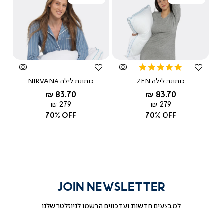
צפייה
צפייה
מהירה
מהירה
5.0
star
כותונת לילה ZEN
כותונת לילה NIRVANA
rating
החל מ-
החל מ-
83.70 ₪
83.70 ₪
מחיר
מחיר
279 ₪
279 ₪
רגיל
רגיל
70% OFF
70% OFF
JOIN NEWSLETTER
למבצעים חדשות ועדכונים הרשמו לניוזלטר שלנו