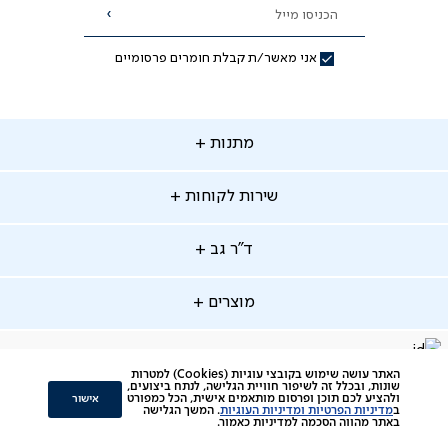
הכניסו מייל
הרשמה
אני מאשר/ת קבלת חומרים פרסומיים
תנות
מתנות
ירות
שירות לקוחות
קוחות
מתנות לאמא
מתנות לאבא
"ר
ד"ר גב
ב
החלפות והחזרות
מתנות מקוריות
תשלומים
וצרים
מוצרים
סניפים
משלוחים
אודות
סרטוני הרכבה
מזרנים
דרושים
ביטול עיסקה
facebook
דברו
Instagram
האתר עושה שימוש בקובצי עוגיות (Cookies) למטרות
מיטות
תקנון
תקנון מועדון לקוחות
שונות, ובכלל זה לשיפור חוויית הגלישה, לנתח ביצועים,
איתנו
אישור
ולהציע לכם תוכן ופרסום מותאמים אישית, הכל כמפורט
ב
מדיניות הפרטיות ומדיניות העוגיות
. המשך הגלישה
סלונים
צור קשר
תקנון הטבת ימי ניסיון והרחבת אחריות
ב-
באתר מהווה הסכמה למדיניות כאמור.
כורסאות
ביקורות לקוחות