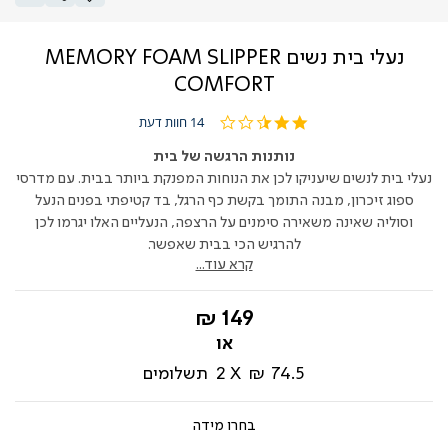
נעלי בית נשים MEMORY FOAM SLIPPER
COMFORT
2.5
14 חוות דעת
star
rating
נותנות הרגשה של בית
נעלי בית לנשים שיעניקו לכן את הנוחות המפנקת ביותר בבית. עם מדרסי
ספוג זיכרון, מבנה התומך בקשת כף הרגל, בד קטיפתי בפנים הנעל
וסוליה שאינה משאירה סימנים על הרצפה, הנעליים האלו יגרמו לכן
להרגיש הכי בבית שאפשר.
קרא עוד...
החל
149 ₪
מ-
74.5 ₪
2
תשלומים
מידה