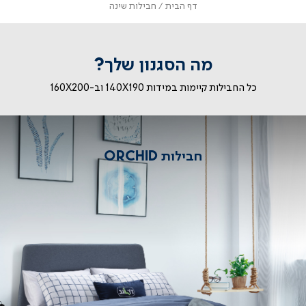
דף
חבילות
דף הבית
חבילות שינה
הבית
שינה
מה הסגנון שלך?
כל החבילות קיימות במידות 140X190 וב-160X200
בילות
|
בילות
ORCHI
חבילות
orchid
orchi
חבילות ORCHID
|
בצעים
מבצעים
שת"פ
לשת"פ
-
וביות
קוביות
(29)
(29