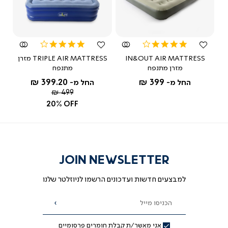
צפייה
צפייה
מהירה
מהירה
4.0
4.0
star
star
IN&OUT AIR MATTRESS
TRIPLE AIR MATTRESS מזרן
rating
rating
מזרן מתנפח
מתנפח
399.20 ₪
399 ₪
החל מ-
החל מ-
מחיר
499 ₪
רגיל
20% OFF
JOIN NEWSLETTER
למבצעים חדשות ועדכונים הרשמו לניוזלטר שלנו
הכניסו מייל
הרשמה
אני מאשר/ת קבלת חומרים פרסומיים