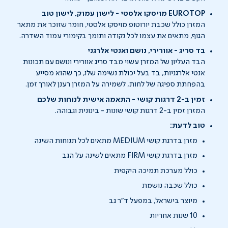
EUROTOP מויסקו אלסטי - לישון עמוק, לישון טוב
המזרן כולל שכבת יורוטופ מויסקו אלסטי, חומר שזוכר את מתאר
הגוף, מתאים את עצמו לכל נקודה ותומך בקימורי עמוד השדרה.
בד סריג - אוורירי, נושם ואנטי אלרגני
הבד העליון של המזרן עשוי מבד סריג אוורירי ונושם עם תכונות
אנטי אלרגניות, בד בעל יכולת נשימה שלו, כך שהוא מסייע
בהפחתת ספיגה של לחות, לשמירה על המזרן רענן לאורך זמן.
זמין ב-2 דרגות קושי - התאמה אישית לנוחות שלכם
המזרן זמין ב-2 דרגות קושי שונות - בינונית וגבוהה.
טוב לדעת:
מזרן בדרגת קושי MEDIUM מתאים לכל תנוחות השינה
מזרן בדרגת קושי FIRM מתאים לשינה על הגב
כולל מערכת תמיכה היקפית
כולל שכבה נושמת
מיוצר בישראל, במפעל ד"ר גב
10 שנות אחריות