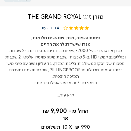
מזרן זוגי THE GRAND ROYAL
4.0
4 חוות דעת
star
rating
פסגת השינה, מזרן שמגשים חלומות,
מזרן שישדרג לך את החיים
מזרן אורטופדי בעל 7000 קפיצים מבודדים המסודרים ב-2 שכבות
וכוללים גם קפיצי HD ב-3 שכבות, שכבת פינוק מויסקו אלסטי, 2 שכבות
נוספות של ויסקו המשולבות בליבת המזרן, בד עליון נושם עם סיבי משי
רכים ונעימים, טכנולוגיית PILLINGPROOF, שכבת נושמת ומערכת
תמיכה היקפית.
נשמע טוב? זה מרגיש אפילו טוב יותר.
קרא עוד...
החל מ-
9,900 ₪
990 ₪
10
תשלומים