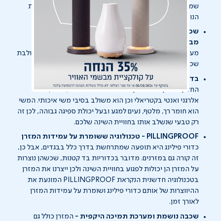
שמתאימה את עצמה לקונטור הגוף, את הרכות העוטפת ואת
הנוחות שתעניק לכם חווית שינה מעולה.
שכבת ויסקו נוספת משולבת במזרן - הנוחות מתחילה
מבפנים
מעבר לשכבות הויסקו שבשכבת הפינוק, בליבת המזרן משולבת
שכבת ויסקו נוספת - אקסטרה נוחות, תמיכה ושינה טובה.
בד סריג משולב REALSILK - רך כמשי, נושם ורענן
החלק העליון של המזרן עשוי מבד סריג אוורירי, נושם, אנטי
אלרגני ואנטי בקטריאלי וכן הוא משולב בסיבי משי איכותי. המשי
הוא חומר רך, מלטף, נעים למגע ובעל יכולת ספיגה גבוהה, לכן זה
רק טבעי שנשלב אותו בחוויית השינה שלכם.
PILLINGPROOF - טכנולוגיה ששומרת על עמידות המזרן
כדורי פילינג היא תופעה שמתרחשת בדרך כלל בבגדים, אבל כן,
זה קורה גם במזרנים. מדובר בכדוריות בד קטנות, שכשהן נוצרות
על המזרן הן יכולות לפגוע בחוויית השינה ולכן ייצרנו את המזרן
בטכנולוגיה חדשנית הנקראת PILLINGPROOF המונעת את
ההיווצרות של אותם כדורי פילינג ושומרת על עמידות המזרן
לאורך זמן.
שכבה נושמת ומערכת תמיכה היקפית -
המזרן כולל גם