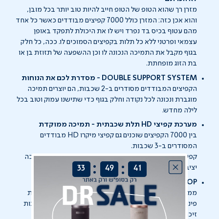
מזרן רך שהוא הטופ של הטופ חייב להיות טוב יותר בכל מובן,
והוא אכן כזה: המזרן כולל 7000 קפיצים מבודדים כאשר כל אחד
מהם עטוף בכיס בד נפרד ויש לו את היכולת לתפקד באופן
עצמאי ופרטני ללא כל תלות בקפיצים הסמוכים לו. ככה, כל חלק
בגוף מקבל את התמיכה הנכונה לו וכן ההשפעה של תזוזת בן או
בת הזוג מופחתת.
DOUBLE SUPPORT SYSTEM - מסדרת לכם את הנוחות
הקפיצים המבודדים מסודרים ב-2 שכבות, הם יוצרים תמיכה
מוגברת ונכונה לכל נקודה וחלק בגוף כדי שתישנו עמוק וטוב בכל
לילה מחדש.
מערכת קפיצי HD תלת שכבתית - תמיכה ממוקדת
בין 7000 הקפיצים שוכנים גם קפיצי מיקרו HD מבודדים
המסודרים ב-3 שכבות.
קפיצי HD הם קפיצים קצרים יותר והאורך שלהם מעניק תמיכה
:
:
יציבה יותר.
33
49
41
EXTRA PILLOW TOP - נוחות כל כך מפנקת
ממש כמו הדובדבן שבקצפת, מעל ליבת המזרן ישנה שכבת
פינוק תלת שכבתית העשויה מויסקו אלסטי, חומר בעל תכונות
זיכרון שכבר ברגע שתשכבו עליו, תרגישו את התמיכה