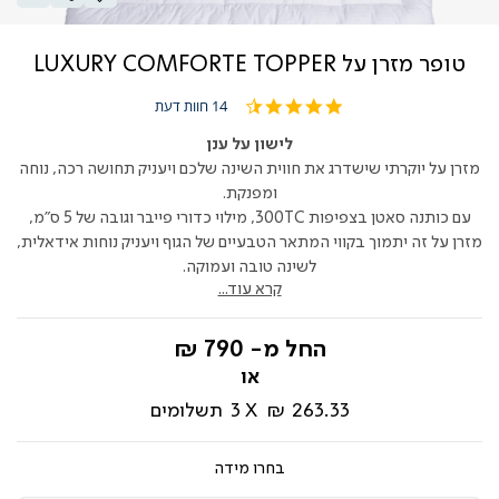
טופר מזרן על LUXURY COMFORTE TOPPER
4.4
14 חוות דעת
star
rating
לישון על ענן
מזרן על יוקרתי שישדרג את חווית השינה שלכם ויעניק תחושה רכה, נוחה
ומפנקת.
עם כותנה סאטן בצפיפות 300TC, מילוי כדורי פייבר וגובה של 5 ס"מ,
מזרן על זה יתמוך בקווי המתאר הטבעיים של הגוף ויעניק נוחות אידאלית,
לשינה טובה ועמוקה.
קרא עוד...
החל מ-
790 ₪
263.33 ₪
3
תשלומים
מידה