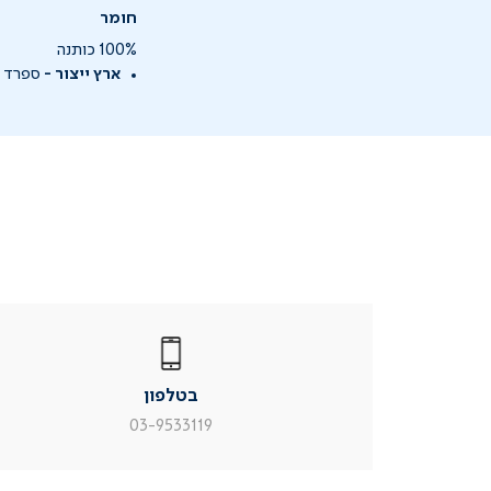
חומר
100% כותנה
ארץ ייצור -
ספרד
|
בטלפון
|
בטלפון
בטלפון
|
|
עמוד
עמוד
בטלפון
מוצר
מוצר
צור
צור
03-9533119
קשר
קשר
(54)
(54)