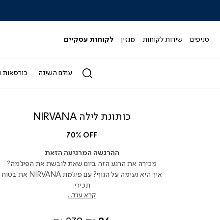
|
|
|
|
|
ידר
סליידר
סליידר
סליידר
סליידר
סליידר
גים
מותגים
מותגים
מותגים
מותגים
מותגים
-
-
-
-
-
סניפים
שירות לקוחות
מגזין
לקוחות עסקיים
הדר
הדר
הדר
הדר
הדר
(164)
(164)
(164)
(164)
(164)
עולם השינה
כורסאות ו
כותונת לילה NIRVANA
70% OFF
ההרגשה המרגיעה הזאת
מכירה את הרגע הזה ביום שאת לובשת את הפיג’מה?
איך היא נעימה על הגוף? עם פיג’מת NIRVANA את בטוח
תכירי.
קרא עוד...