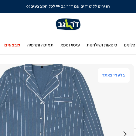
חוזרים ללימודים עם ד"ר גב
✏️ לכל המבצעים>>
סלונים
כיסאות ושולחנות
עיסוי וספא
תמיכה ותרפיה
מבצעים
בלעדי באתר