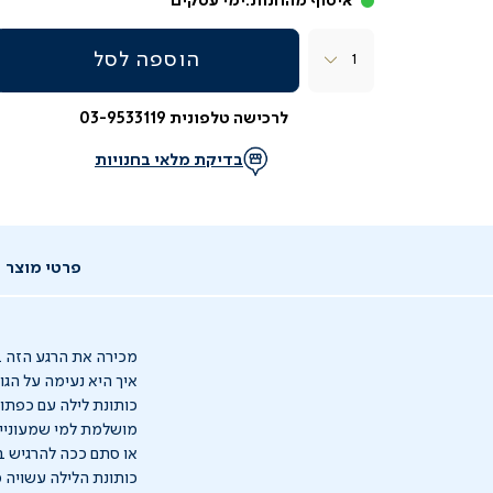
איסוף מהחנות:
ימי עסקים
כמות
הוספה לסל
לרכישה טלפונית 03-9533119
בדיקת מלאי בחנויות
פרטי מוצר
מכירה את הרגע הזה ב
איך היא נעימה על הגוף? עם פיג’מת A
כותונת לילה עם כפתו
מושלמת למי שמעוניי
או סתם ככה להרגיש ב
כותונת הלילה עשויה מ-100% כותנה וזמינה בצבע כחול ופסים 