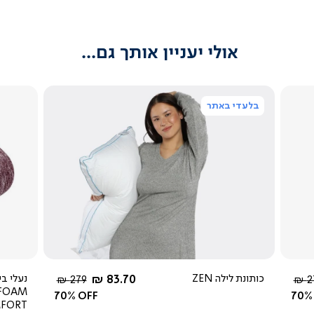
אולי יעניין אותך גם...
בלעדי באתר
צפייה
מהירה
5.0
star
rating
החל מ-
כותונת לילה ZEN
83.70 ₪
נעלי בי
יר
מחיר
279 ₪
27
FOAM
ל
רגיל
70% OFF
70%
MFORT