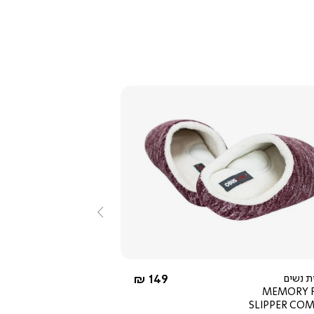
צפייה
מהירה
שמאלה
2.5
star
rating
החל מ-
ת נשים
149 ₪
MEMORY 
SLIPPER CO