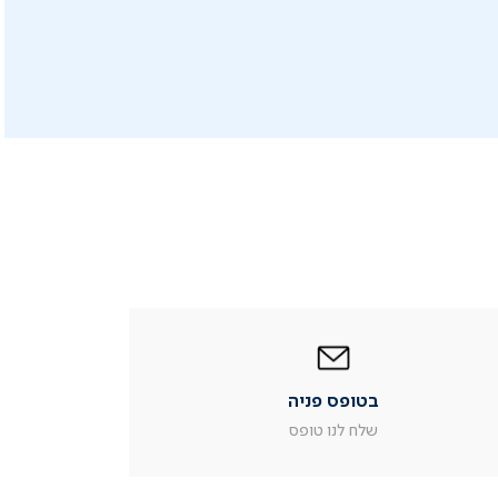
|
בטופס
פניה
|
בטופס פניה
עמוד
מוצר
שלח לנו טופס
צור
קשר
(54)