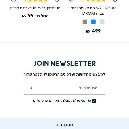
star
star
SATIN 500 סט מצעים יחיד
מגן מזרן JERSEY באריזת קרטון
rating
rating
מבית DROM
99 ₪
החל מ-
אופווייט
תכלת
אפור
החל מ-
499 ₪
JOIN NEWSLETTER
למבצעים חדשות ועדכונים הרשמו לניוזלטר שלנו
הכניסו מייל
הרשמה
אני מאשר/ת קבלת חומרים פרסומיים
תנות
מתנות