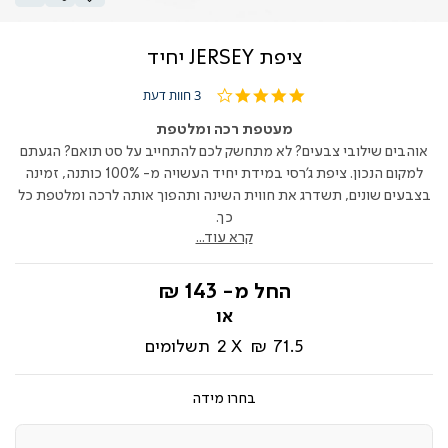
ציפת JERSEY יחיד
4.0
3 חוות דעת
star
rating
מעטפת רכה ומלטפת
אוהבים שילובי צבעים? לא מתחשק לכם להתחייב על סט תואם? הגעתם
למקום הנכון. ציפת ג'רסי במידת יחיד העשויה מ- 100% כותנה, זמינה
בצבעים שונים, תשדרג את חווית השינה ותהפוך אותה לרכה ומלטפת כל
כך.
קרא עוד...
החל מ-
143 ₪
71.5 ₪
2
תשלומים
מידה