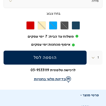
צבע
JERSEY
JERSEY
JERSEY
JERSEY
JERSEY
כחול
אפור
תכלת
קרם
אדום
רויאל
כהה
משלוח עד הבית:
7
ימי עסקים
איסוף מהחנות:
ימי עסקים
כמות
הוספה לסל
לרכישה טלפונית 03-9533119
בדיקת מלאי בחנויות
פרטי מוצר