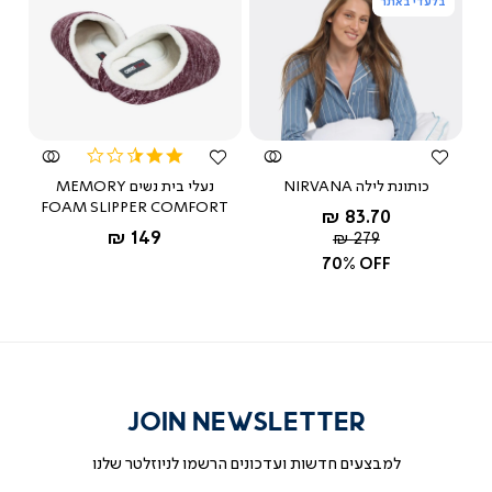
בלעדי באתר
צפייה
צפייה
מהירה
מהירה
2.5
star
כותונת לילה NIRVANA
נעלי בית נשים MEMORY
rating
FOAM SLIPPER COMFORT
החל מ-
83.70 ₪
החל מ-
149 ₪
מחיר
279 ₪
רגיל
70% OFF
JOIN NEWSLETTER
למבצעים חדשות ועדכונים הרשמו לניוזלטר שלנו