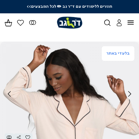
חוזרים ללימודים עם ד"ר גב
✏️ לכל המבצעים>>
ידר
גים
ר
בלעדי באתר