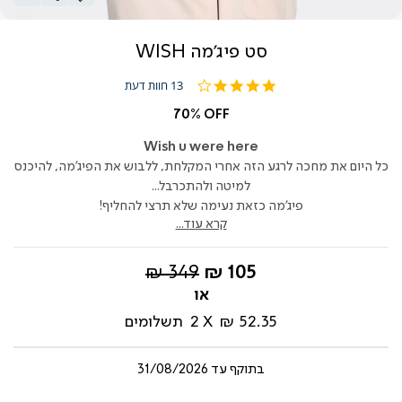
סט פיג’מה WISH
4.0
13 חוות דעת
star
rating
70% OFF
Wish u were here
כל היום את מחכה לרגע הזה אחרי המקלחת, ללבוש את הפיג’מה, להיכנס
למיטה ולהתכרבל...
פיג’מה כזאת נעימה שלא תרצי להחליף!
קרא עוד...
החל
מחיר
349 ₪
105 ₪
מ-
רגיל
52.35 ₪
2
תשלומים
בתוקף עד
31/08/2026