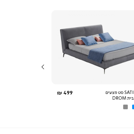
צפייה
מהירה
שמאלה
4.0
star
rating
החל מ-
SATIN 500 סט מצעים
499 ₪
 DROM
ט
לת
אפור