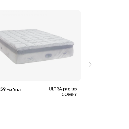
ייה
צפייה
ירה
מהירה
ימינה
4.7
star
rating
החל מ-
450 ₪
מגן מזרן ULTRA
59 ₪
החל מ-
COMFY