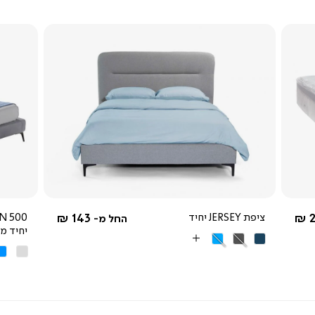
צפייה
מהירה
4.0
star
rating
2
ציפת JERSEY יחיד
143 ₪
החל מ-
יחיד מבית
JERSEY
JERSEY
JERSEY
More
אופוויי
תכ
כחול
אפור
תכלת
Colors
רויאל
כהה