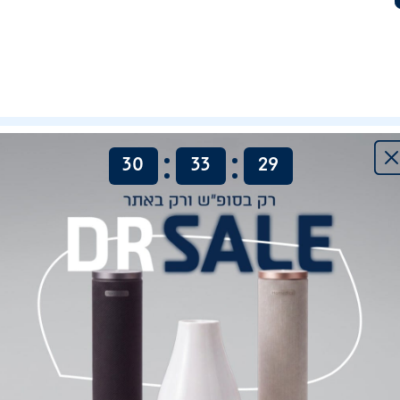
:
:
משלוחים, החלפות והחזרות
ביקורות
שאלות
30
33
28
י בד ג'רזי רך ונעים למגע
ם הנמתחים להתאמה מושלמת על המזרן
עד 35 ס"מ גובה)
האבק