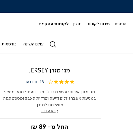
|
|
|
|
|
ידר
סליידר
סליידר
סליידר
סליידר
סליידר
גים
מותגים
מותגים
מותגים
מותגים
מותגים
-
-
-
-
-
סניפים
שירות לקוחות
מגזין
לקוחות עסקיים
הדר
הדר
הדר
הדר
הדר
(164)
(164)
(164)
(164)
(164)
עולם השינה
כורסאות ו
מגן מזרן JERSEY
4.1
18 חוות דעת
star
rating
מגן מזרן איכותי עשוי מבד ג'רזי רך ונעים למגע, מסייע
במניעת מעבר נוזלים וזיעה וקרדית האבק ומספק הגנה
מושלמת למזרן.
קרא עוד...
החל מ-
89 ₪