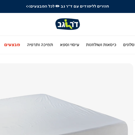
חוזרים ללימודים עם ד"ר גב
✏️ לכל המבצעים>>
סלונים
כיסאות ושולחנות
עיסוי וספא
תמיכה ותרפיה
מבצעים