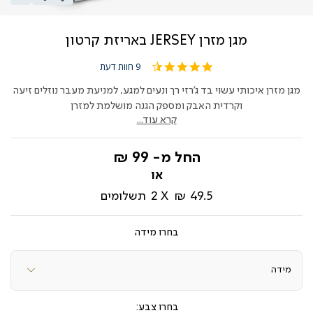
מגן מזרן JERSEY באריזת קרטון
4.4
9 חוות דעת
star
rating
מגן מזרן איכותי עשוי בד ג'רזי רך ונעים למגע, למניעת מעבר נוזלים זיעה
וקרדית האבק ומספק הגנה מושלמת למזרן
קרא עוד...
החל מ-
99 ₪
49.5 ₪
2
תשלומים
מידה
צבע