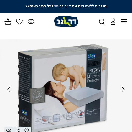
חוזרים ללימודים עם ד"ר גב
✏️ לכל המבצעים>>
ידר
גים
ר