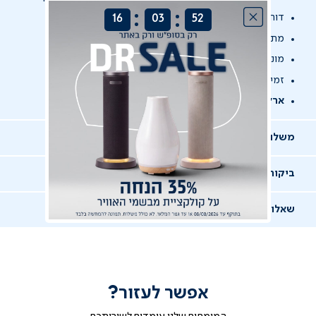
:
:
דוחה נוזלים
16
03
52
מתאים גם למזרנים גבוהים (עד 35 ס"מ גובה)
מונע מעבר קרדית האבק
זמין ב-3 מידות
ארץ ייצור -
סין
משלוחים, החלפות והחזרות
ביקורות
שאלות ותשובות
אפשר לעזור?
שאלו שאלה