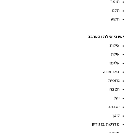
תומר
תלם
תקוע
ישובי אילת והערבה
אילות
אילת
אליפז
באר אורה
גרופית
חצבה
יהל
יטבתה
לוטן
מדרשת בן גוריון