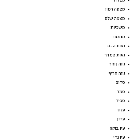
מצדה
מצפה רמון
מצפה שלם
משכיות
מתמור
נאות הככר
נאות סמדר
נווה זוהר
נווה חריף
סדום
סמר
ספיר
עזוז
עידן
עין בוקק
עין גדי