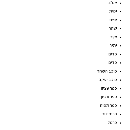
ייט"ב
יפית
יפית
יצהר
יקיר
יתיר
כדים
כדים
כוכב השחר
כוכב יעקב
כפר עציון
כפר עציון
כפר תפוח
כרמי צור
כרמל