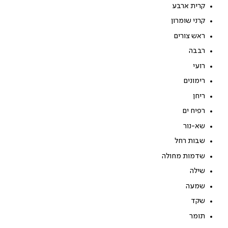
קרית ארבע
קרני שומרון
ראש צורים
רבבה
רועי
רימונים
ריחן
רפיח ים
שא-נור
שבות רחל
שדמות מחולה
שילה
שמעה
שקד
תומר