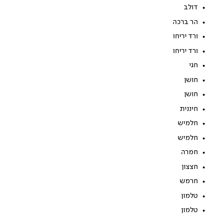
דולב
הר ברכה
ורד יריחו
ורד יריחו
חגי
חושן
חושן
חיננית
חלמיש
חלמיש
חמרה
חצצון
חרמש
טלמון
טלמון