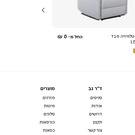
שמאלה
4.3
star
rating
טלוויזיה מבד
0 ₪
החל מ-
L
ם
קה
ד"ר
מוצרים
ד"ר גב
מוצרים
גב
סניפים
מזרנים
אודות
מיטות
דרושים
סלונים
תקנון
כורסאות
צור קשר
כסאות