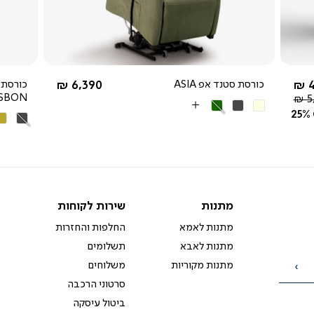
החל מ-
4
כורסת סטנד אפ ASIA
6,390 ₪
כורסת 
ISBON
5
בז'
אפור
ירוק
More
25%
אפור
חו
כהה
Colors
כהה
מו
מתנות
שירות
מתנות
שירות לקוחות
לקוחות
מתנות לאמא
החלפות והחזרות
מתנות לאבא
תשלומים
מתנות מקוריות
משלוחים
הרשמה
סרטוני הרכבה
ביטול עיסקה