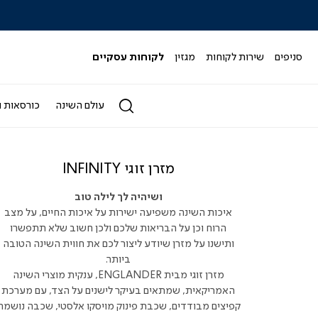
|
|
|
|
|
ידר
סליידר
סליידר
סליידר
סליידר
סליידר
גים
מותגים
מותגים
מותגים
מותגים
מותגים
-
-
-
-
-
סניפים
שירות לקוחות
מגזין
לקוחות עסקיים
הדר
הדר
הדר
הדר
הדר
(164)
(164)
(164)
(164)
(164)
עולם השינה
כורסאות ו
מזרן זוגי INFINITY
ושיהיה לך לילה טוב
איכות השינה משפיעה ישירות על איכות החיים, על מצב
הרוח וכן על הבריאות שלכם ולכן חשוב שלא תתפשרו
ותישנו על מזרן שיודע ליצור לכם את חווית השינה הטובה
ביותר.
מזרן זוגי מבית ENGLANDER, ענקית מוצרי השינה
האמריקאית, שמתאים בעיקר לישנים על הצד, עם מערכת
קפיצים מבודדים, שכבת פינוק מויסקו אלסטי, שכבה נושמת