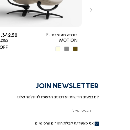
ימינה
החל מ-
החל מ-
3,490 ₪
כורסה מעוצבת E-
,342.50 ₪
MOTION
מחיר
,790 ₪
רגיל
 OFF
חום
אפור
בז'
כהה
JOIN NEWSLETTER
למבצעים חדשות ועדכונים הרשמו לניוזלטר שלנו
הכניסו מייל
אני מאשר/ת קבלת חומרים פרסומיים