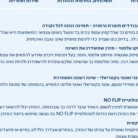
ות
משלוחים, החלפות והחזרות
שירות ואחריות
ודדים תוצרת גרמניה - תמיכה נכונה לכל נקודה
בנויים כך שכל קפיץ עטוף בכיס בד ופועל באופן עצמאי. המשמעות היא שכל 
ה, בדיוק כמו שצריך כדי ליהנות מחווית שינה טובה ואיכותית.
קו אלסטי - מזרן שמשדרג את השינה
ינוק שעשויה מויסקו אלסטי, חומר בעל תכונות זיכרון שיודע להתאים את עצמו
חושה רכה, נוחה ומלטפת כך שהשינה שלכם עומדת להישתדרג ולהיות נוחה הר
ני ואנטי בקטריאלי - שינה רעננה ומאווררת
 אוורירי ונושם, אנטי בקטריאלי ואנטי אלרגני המסייע בהפחתה של ספיגת הלחו
ית NO FLIP
רת למזרן לנשום, האוויר עובר דרכה כך שבזכותה, המזרן יכול להישאר רענן 
זאת הודות לטכנולוגיית NO FLIP בה נעשה שימוש בייצור המזרן.
קפית
פית שומרת על צורתו של המזרן, באזורים שבדרך כלל לא בנויים או מיועד
סגרת עצמה.