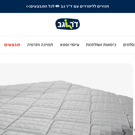
חוזרים ללימודים עם ד"ר גב
✏️ לכל המבצעים>>
סלונים
כיסאות ושולחנות
עיסוי וספא
תמיכה ותרפיה
מבצעים