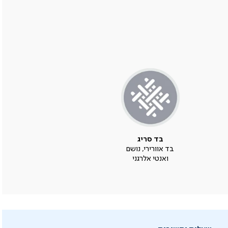
בד סריג
בד אוורירי, נושם
ואנטי אלרגני