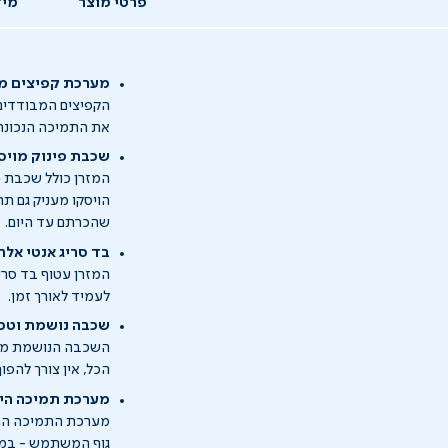
פרטי מוצר
מיד
מערכת קפיצים מב
הקפיצים המבודדים 
את התמיכה הנכונה ל
שכבת פינוק מויס
המזרן כולל שכבת פ
הויסקו מעניק גם ת
שהכרתם עד היום.
בד סריג אנטי אלרג
המזרן עטוף בד סריג
לעמיד לאורך זמן.
שכבה נושמת וטכנולוגי
השכבה הנושמת מאפש
הכל, אין צורך להפוך את המזרן ו
מערכת תמיכה הי
מערכת התמיכה ההיק
גוף המשתמש - במ