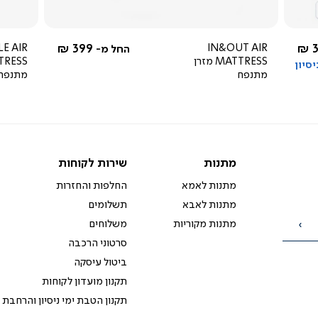
4.0
star
rating
LE AIR
399 ₪
IN&OUT AIR
3
החל מ-
MATTRESS מזרן
מתנפח
מתנפח
מתנות
שירות
מתנות
שירות לקוחות
לקוחות
מתנות לאמא
החלפות והחזרות
מתנות לאבא
תשלומים
מתנות מקוריות
משלוחים
הרשמה
סרטוני הרכבה
ביטול עיסקה
תקנון מועדון לקוחות
תקנון הטבת ימי ניסיון והרחבת 