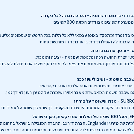
ודדים תוצרת גרמניה - תמיכה נכונה לכל נקודה
כת קפיצים מבודדים המונה 800 קפיצים.
ס בד נפרד ומתפקד באופן עצמאי ללא כל תלות בכל הקפיצים שסמוכים אליו. ככ
נכונה לה ואפילו תזוזת בן או בת הזוג מורגשת פחות.
י - עוטף אתכם ברכות
י יוצרת תחושה רכה ומלטפת ועם זאת - יציבה ותומכת.
על תכונות זיכרון, הוא מתאים את עצמו לקימורי הגוף ויש לו את היכולת להשת
שכבה נושמת - נעים לישון ככה
יג אוורירי ונושם והוא גם אנטי אלרגני ואנטי בקטריאלי.
 גם שכבה נושמת המאפשרת מעבר אוויר ושומרת על המזרן רענן לאורך זמן.
מר על צורתו
כת תמיכה היקפית המונעת היווצרות משקעים, כך שהמזרן שומר על עמידותו וצ
E
, מעל 100 שנים של הצלחה אמריקאית, כאן בישראל
לאור ההצלחה העולמית של מזרני Englander, חברת ד"ר גב, החברה המובילה בישראל
ה לייצג את המותג כדי שתוכלו ליהנות מחווית שינה איכותית ונוחה יותר, כמו 