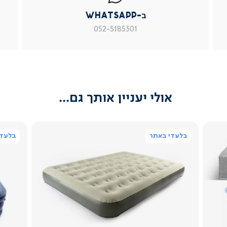
|
|
|
ב-WhatsApp
עמוד
עמוד
עמוד
מוצר
מוצר
מוצר
052-5185301
צור
צור
צור
קשר
קשר
קשר
(54)
(54)
(54)
אולי יעניין אותך גם...
בלעדי באתר
בלעדי
צפייה
מהירה