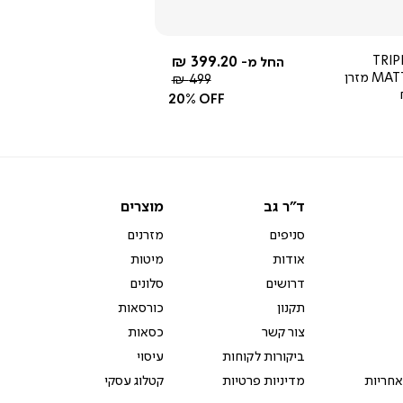
4.0
star
rating
399.20 ₪
TRIP
החל מ-
MATTRESS מזרן
מחיר
499 ₪
רגיל
20% OFF
ד"ר
מוצרים
ד"ר גב
מוצרים
גב
סניפים
מזרנים
אודות
מיטות
דרושים
סלונים
תקנון
כורסאות
צור קשר
כסאות
ביקורות לקוחות
עיסוי
אחריות
מדיניות פרטיות
קטלוג עסקי