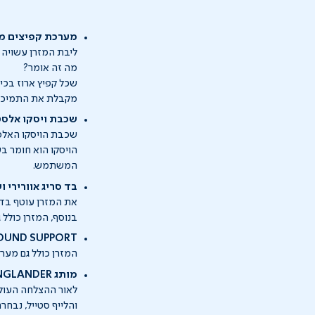
מערכת קפיצים מב
ליבת המזרן עשויה ממער
מה זה אומר?
שכל קפיץ ארוז בכי
מקבלת את התמיכה ה
שכבת ויסקו אלסט
שכבת הויסקו האלסט
הויסקו הוא חומר ב
המשתמש.
בד סריג אוורירי ו
את המזרן עוטף בד סר
בנוסף, המזרן כולל
SURROUND SUPPORT - מזרן ששו
המזרן כולל גם מער
מותג
NGLANDER
והלייף סטייל, נבחר