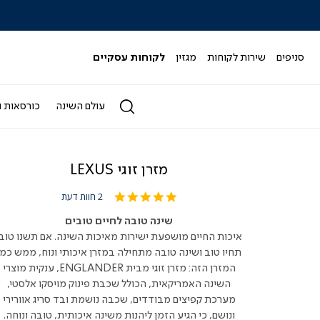
|
|
|
|
|
ידר
סליידר
סליידר
סליידר
סליידר
סליידר
גים
מותגים
מותגים
מותגים
מותגים
מותגים
-
-
-
-
-
סניפים
שירות לקוחות
מגזין
לקוחות עסקיים
הדר
הדר
הדר
הדר
הדר
(164)
(164)
(164)
(164)
(164)
עולם השינה
כורסאות ו
מזרן זוגי LEXUS
5.0
2 חוות דעת
star
rating
שינה טובה לחיים טובים
איכות החיים מושפעת ישירות מאיכות השינה. אם תשנו טוב,
תחיו טוב ושינה טובה מתחילה במזרן איכותי ונוח, ממש כמו
המזרן הזה: מזרן זוגי מבית ENGLANDER, ענקית מוצרי
השינה האמריקאית, הכולל שכבת פינוק מויסקו אלסטי,
מערכת קפיצים מבודדים, שכבה נושמת ובד סריג אוורירי
ונושם, כי הגיע הזמן ליהנות משינה איכותית, טובה ונוחה.