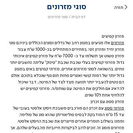
סוגי מזרונים
חזרה
דף
סוגי
דף הבית
סוגי מזרונים
הבית
מזרונים
מזרון קפיצים
מזרונים
אלו מגיעים במגוון רחב של גדלים וסוגים הכוללים ביניהם סוגי
מזרון יחיד ומזרון זוגי. במחירים המתחילים בכ-1000 ש"ח עבור
מזרון פשוט אך תשלמו עד כ- 7000 ש"ח על מזרון קפיצים איכותי
גדול. מזרוני קפיצים בעלי שכבת שכבת "פינוק" עליונה נחשבים יותר
נוחים. בהשוואה לסוגי מזרונים אחרים, מזרוני קפיצים באים במגוון
גדול יותר של רמות קושי ואוגרים פחות חום גוף שנכלא בתוכם. אולם
הם נוטים להעביר יותר תנועה מצד לצד של המיטה, דבר שיכול
להדאיג אם חולקים את המיטה עם שותפ/ה. מזרוני קפיצים יש
להלחיף אחת ל10 שנים.
מזרון ספוג עם זכרון
מזרוני ספוג
עם זכרון הם מורכבים משבכת ויסקו אלסטי בעובי של
עד 15 ס"מ המודבקת לבסיס פוליאוריתן שהוא סוג של פולימר,
וממנו בשילוב חומרים אחרים מייצרים את שכבת הויסקו אלסטי.
מזרונים מסוג זה זוכים לרוב לביקורות חייוביות מהבעלים שלהם, אך