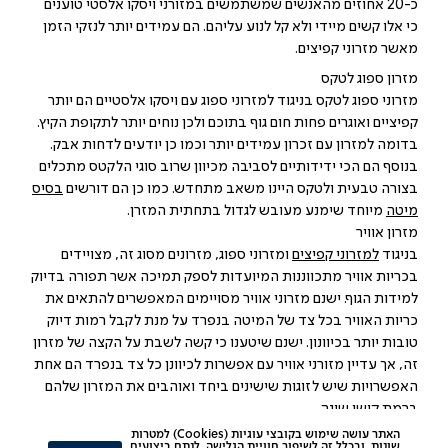
כ-20 אחוזים מהאנשים שמשתמשים במזורני ויסקו אלסטי טוענים
כי אלו קשים מיידי ולא קל לנוע עליהם. הם עמידים יותר לנזקי הזמן
מאשר מזרוני קפיצים.
מזרון ספוג לטקס
מזרוני ספוג לטקס בניגוד למזרוני ספוג עם ויסקו אלסטיים הם יותר
קפיציים ואוגרים פחות חום גוף בתוכם ולכן נוחים יותר לתקופת הקיץ.
בדומה למזרון עם זכרון עמידים יותר וכמו כן יודעים לדחות אבק.
בנוסף הם הכי ידידותיים לסביבה מכיוון שרוב סוגי הלקטס מתכלים
בצורה טבעית ולטקס היינו משאב מתחדש. כמו כן הם דורשים
בסיס
מיטה
מיוחד שימנע מעובש לגדול בתחתית המזרן.
מזרון אוויר
בניגוד
למזרוני קפיצים
ומזרוני ספוג, מזרונים מסוג זה, מצויידים
בכריות אוויר מתכווננות המיועדות לספק תמיכה אשר תפורה בדיוק
למידות הגוף. ישנם מזרוני אוויר מסויימים המאפשרים להתאים את
כריות האוויר בכל צד של המיטה בנפרד על מנת לקבל רמות דיוק
טובות יותר בכיוונון. ישנם שיטענו כי קשה לשבת על הקצה של מזרון
זה, אך עדיין מזורני אוויר עם אפשרות לכיוונן כל צד בנפרד הם אחת
האפשרויות שיש לזוגות שישינים ביחד ואוהבים את המזרון שלהם
ברמת קושי שונה.
את כל סוגי המזרנים הנ"ל תוכלו למצוא אצלנו
באתר ד"ר גב
.
האתר עושה שימוש בקובצי עוגיות (Cookies) למטרות
שונות, ובכלל זה לשיפור חוויית הגלישה, לנתח ביצועים,