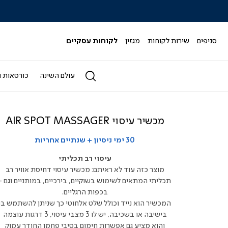
|
|
|
|
|
ידר
סליידר
סליידר
סליידר
סליידר
סליידר
גים
מותגים
מותגים
מותגים
מותגים
מותגים
-
-
-
-
-
סניפים
שירות לקוחות
מגזין
לקוחות עסקיים
הדר
הדר
הדר
הדר
הדר
(164)
(164)
(164)
(164)
(164)
עולם השינה
כורסאות ו
מכשיר עיסוי AIR SPOT MASSAGER
30 ימי ניסיון + שנתיים אחריות
עיסוי רב תכליתי
מוצר כזה עוד לא ראיתם: מכשיר עיסוי דחיסת אוויר רב
תכליתי המתאים לשימוש בשוקיים, בירכיים, במותניים וגם -
בכפות הרגליים.
המכשיר הוא נייד וכולל שלט אלחוטי כך שניתן להשתמש בו
בישיבה או בשכיבה, יש לו 3 מצבי עיסוי, 3 דרגות עוצמה
והוא מציע גם אפשרות חימום בסיבי פחמן החודר עמוק