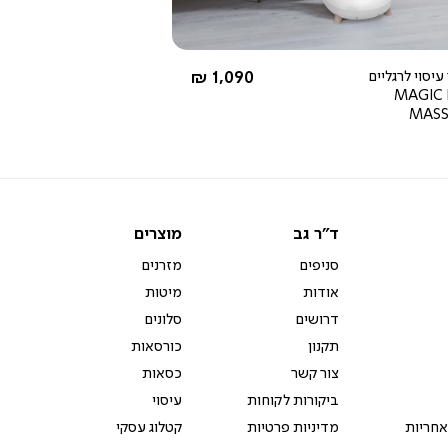
החל מ-
יסוי לרגליים
1,090 ₪
MAGIC
MAS
ד"ר
מוצרים
ד"ר גב
מוצרים
גב
סניפים
מזרנים
אודות
מיטות
דרושים
סלונים
תקנון
כורסאות
צור קשר
כסאות
ביקורות לקוחות
עיסוי
אחריות
מדיניות פרטיות
קטלוג עסקי