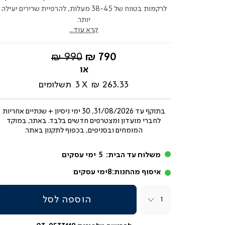
לרקמות בטווח של 38-45 מעלות, להרפיית שרירים יעילה
יותר.
קרא עוד...
החל
מחיר
990 ₪
790 ₪
מ-
רגיל
263.33 ₪
3
תשלומים
בתוקף עד
31/08/2026, 30 ימי ניסיון + שנתיים אחריות
לחברי מועדון ומצטרפים חדשים בלבד. באתר, במוקד
המומחים ובסניפים, בכפוף לתקנון באתר.
משלוח עד הבית:
5
ימי עסקים
איסוף מהחנות:
8
ימי עסקים
כמות
הוספה לסל