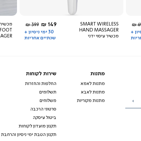
4.1
star
rating
החל מ-
SMART WIRELESS
149 ₪
מכשיר ע
יר
מחיר
399 ₪
69
 FOOT
HAND MASSAGER
ל
רגיל
סיון +
30 ימי ניסיון +
מכשיר עיסוי ידני
SAGER
ריות
שנתיים אחריות
מתנות
שירות
מתנות
שירות לקוחות
לקוחות
מתנות לאמא
החלפות והחזרות
מתנות לאבא
תשלומים
מתנות מקוריות
משלוחים
הרשמה
סרטוני הרכבה
ביטול עיסקה
תקנון מועדון לקוחות
תקנון הטבת ימי ניסיון והרחבת 