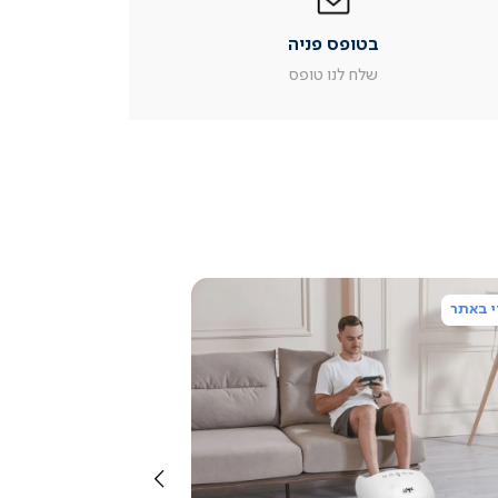
פניה
|
בטופס פניה
עמוד
מוצר
שלח לנו טופס
צור
קשר
(54)
 באתר
צפייה
מהירה
שמאלה