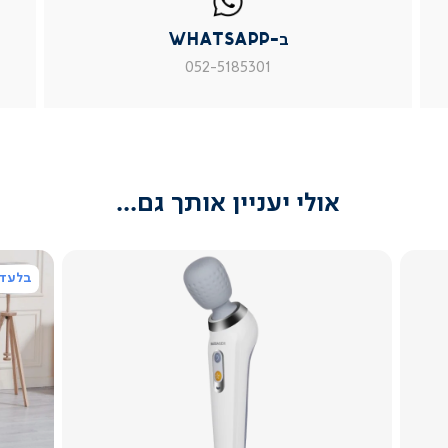
whatsapp
whatsapp
פניה
|
|
|
ב-WhatsApp
עמוד
עמוד
עמוד
מוצר
מוצר
מוצר
052-5185301
צור
צור
צור
קשר
קשר
קשר
(54)
(54)
(54)
אולי יעניין אותך גם...
בלעדי
צפייה
מהירה