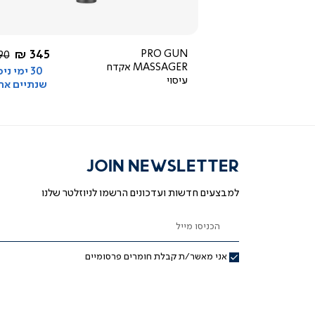
4.5
star
rating
ור
החל מ-
החל מ-
345 ₪
PRO GUN
169 ₪
מח
0 ₪
MASSAGER אקדח
רגי
30 ימי ני
עיסוי
שנתיים אח
JOIN NEWSLETTER
למבצעים חדשות ועדכונים הרשמו לניוזלטר שלנו
הכניסו מייל
אני מאשר/ת קבלת חומרים פרסומיים