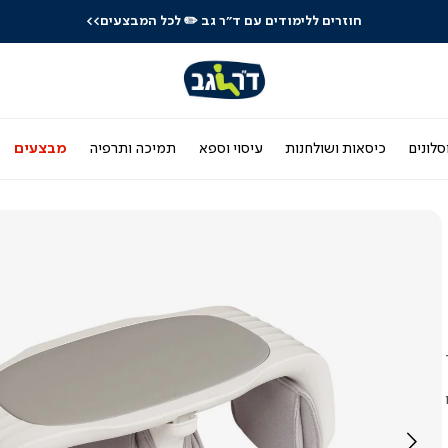
חוזרים ללימודים עם ד"ר גב
✏️ לכל המבצעים>>
סלונים
כיסאות ושולחנות
עיסוי וספא
תמיכה ותרפיה
מבצעים