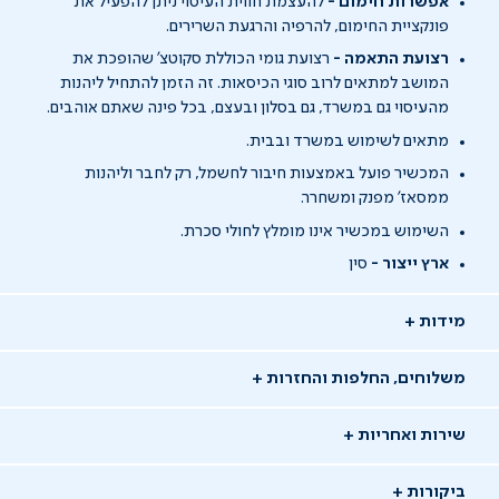
אפשרות חימום -
להעצמת חווית העיסוי ניתן להפעיל את
פונקציית החימום, להרפיה והרגעת השרירים.
רצועת התאמה -
רצועת גומי הכוללת סקוטצ' שהופכת את
המושב למתאים לרוב סוגי הכיסאות. זה הזמן להתחיל ליהנות
מהעיסוי גם במשרד, גם בסלון ובעצם, בכל פינה שאתם אוהבים.
מתאים לשימוש במשרד ובבית.
המכשיר פועל באמצעות חיבור לחשמל, רק לחבר וליהנות
ממסאז' מפנק ומשחרר.
השימוש במכשיר אינו מומלץ לחולי סכרת.
ארץ ייצור -
סין
מידות
משלוחים, החלפות והחזרות
שירות ואחריות
ביקורות