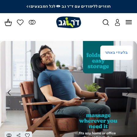
חוזרים ללימודים עם ד"ר גב
✏️ לכל המבצעים>>
ידר
גים
ר
בלעדי באתר