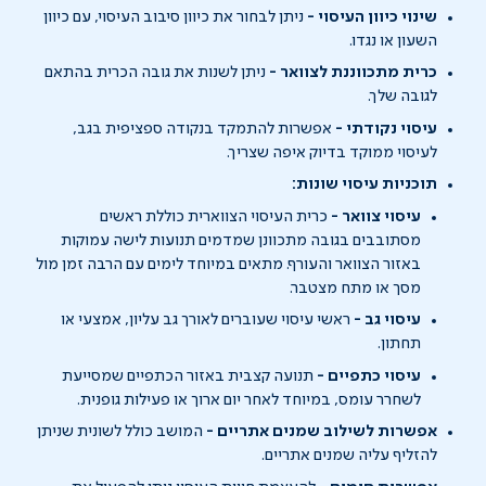
שינוי כיוון העיסוי -
ניתן לבחור את כיוון סיבוב העיסוי, עם כיוון
השעון או נגדו.
כרית מתכווננת לצוואר -
ניתן לשנות את גובה הכרית בהתאם
לגובה שלך.
עיסוי נקודתי -
אפשרות להתמקד בנקודה ספציפית בגב,
לעיסוי ממוקד בדיוק איפה שצריך.
תוכניות עיסוי שונות:
עיסוי צוואר -
כרית העיסוי הצווארית כוללת ראשים
מסתובבים בגובה מתכוונן שמדמים תנועות לישה עמוקות
באזור הצוואר והעורף. מתאים במיוחד לימים עם הרבה זמן מול
מסך או מתח מצטבר.
עיסוי גב -
ראשי עיסוי שעוברים לאורך גב עליון, אמצעי או
תחתון.
עיסוי כתפיים -
תנועה קצבית באזור הכתפיים שמסייעת
לשחרר עומס, במיוחד לאחר יום ארוך או פעילות גופנית.
אפשרות לשילוב שמנים אתריים -
המושב כולל לשונית שניתן
להזליף עליה שמנים אתריים.