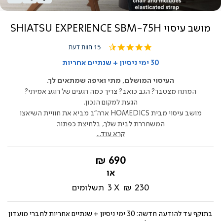
מושב עיסוי SHIATSU EXPERIENCE SBM-75H
4.5
15 חוות דעת
star
rating
30 ימי ניסיון + שנתיים אחריות
העיסוי המושלם, מתי ואיפה שמתאים לך.
המתח מצטבר? הגב כואב? צריך כמה רגעים של רוגע אמיתי?
הגעת למקום הנכון.
מושב עיסוי מבית HOMEDICS ארה"ב מביא את חוויית השיאצו
המשחררת לבית שלך, בלחיצת כפתור.
קרא עוד...
החל
690 ₪
מ-
230 ₪
3
תשלומים
בתוקף עד
להודעה חדשה: 30 ימי ניסיון + שנתיים אחריות לחברי מועדון