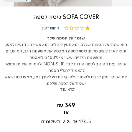
SOFA COVER כיסוי לספה
1.0
1 חוות דעת
star
rating
שומר על הספה שלך
הוא שומר על הספות שלכם, הוא חסין לנוזלים, הוא עשוי מבד נעים למגע
והוא לא זז לשום מקום: כיסוי לספה המכסה את משענות הגב, המושבים
ומשענות הידיים ועשוי מ-100% פוליאסטר.
הכיסוי נצמד היטב לספה הודות לבד NON-SLIP ולגומיות שאותן אפשר
להצמיד לרגליי הספה.
את הכיסוי ניתן לכבס ולשמור עליו נקי כחדש לאורך זמן, ממש כמו שהוא
ישמור על הספה שלכם.
קרא עוד...
החל
349 ₪
מ-
174.5 ₪
2
תשלומים