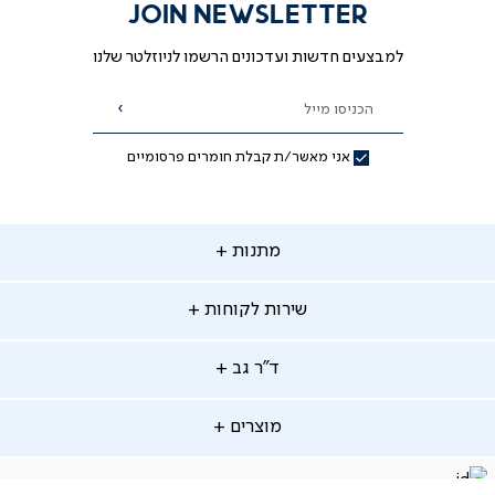
JOIN NEWSLETTER
למבצעים חדשות ועדכונים הרשמו לניוזלטר שלנו
הכניסו מייל
הרשמה
אני מאשר/ת קבלת חומרים פרסומיים
תנות
מתנות
ירות
שירות לקוחות
קוחות
מתנות לאמא
מתנות לאבא
"ר
ד"ר גב
ב
החלפות והחזרות
מתנות מקוריות
תשלומים
וצרים
מוצרים
סניפים
משלוחים
אודות
סרטוני הרכבה
מזרנים
דרושים
ביטול עיסקה