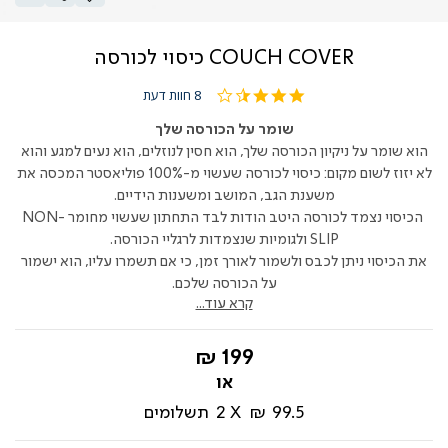
COUCH COVER כיסוי לכורסה
3.3
8 חוות דעת
star
rating
שומר על הכורסה שלך
הוא שומר על ניקיון הכורסה שלך, הוא חסין לנוזלים, הוא נעים למגע והוא
לא יזוז לשום מקום: כיסוי לכורסה שעשוי מ-100% פוליאסטר המכסה את
משענת הגב, המושב ומשענות הידיים.
הכיסוי נצמד לכורסה היטב הודות לבד התחתון שעשוי מחומר NON-
SLIP ולגומיות שנצמדות לרגליי הכורסה.
את הכיסוי ניתן לכבס ולשמור לאורך זמן, כי אם תשמרו עליו, הוא ישמור
על הכורסה שלכם.
קרא עוד...
החל
199 ₪
מ-
99.5 ₪
2
תשלומים