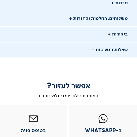
מידות
משלוחים, החלפות והחזרות
ביקורות
שאלות ותשובות
אפשר לעזור?
שאלו שאלה
המומחים שלנו עומדים לשירותכם
-
|
|
בטופס
|
-
WhatsAp
ב-
פניה
בטופס
בטופס
15/02/26
whatsap
whatsapp
פניה
פניה
מירב
מ
|
|
|
משתמש מאומת
ב-WhatsApp
בטופס פניה
מוד
עמוד
עמוד
עמוד
וצר
מוצר
מוצר
מוצר