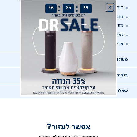
:
:
דוחה נוזלים
36
25
39
מתאים גם למזרנים גבוהים (עד 35 ס"מ גובה)
מונע מעבר קרדית האבק
זמין ב-3 מידות
ארץ ייצור -
סין
משלוחים, החלפות והחזרות
ביקורות
שאלות ותשובות
אפשר לעזור?
שאלו שאלה