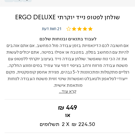
שולחן לפטופ נייד יוקרתי ERGO DELUXE
4.0
21 חוות דעת
star
rating
לעבוד בתנאים ובנוחות שלכם
אם חשובה לכם הדינאמיות בזמן עבודה מול המחשב, אם אתם אוהבים
להיות עם המחשב בסלון, במטבח או אפילו במיטה, אתם יכולים לעשות
את זה הכי נוח שאפשר: שולחן עבודה נייד בעיצוב יוקרתי ללפטופ עם
משטח עבודה מרווח ורחב בציפוי דמו
י עור
עמיד במים ומונע החלקה,
רגליים מתקפלות ומתכווננות ל-
5
גבהים, מגירת אחסון קומפקטית, מקום
ייעודי לפלאפון
ולטאבלט
ואפשרות שינוי זווית משטח העבודה
לנוחות
מותאמת אישית.
קרא עוד...
החל
449 ₪
מ-
224.50 ₪
2
תשלומים