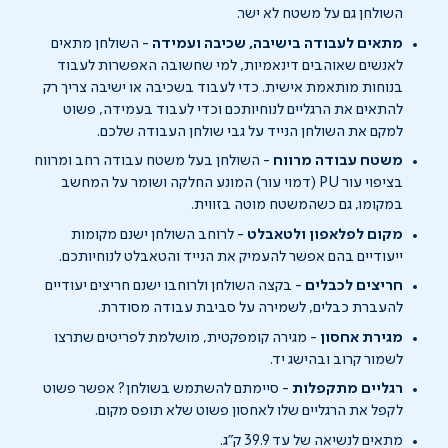
השולחן גם על משטח לא ישר.
מתאים לעבודה בישיבה, שכיבה ועמידה
-
השולחן מתאים
לאנשים שאוהבים דינאמיות, למי שחשובה האפשרות ל
עבוד
בנוחות מותאמת אישית.
כדי לעבוד בשכיבה או ישיבה צריך רק
להתאים את הרגליים לנוחיותכם וכדי לעבוד בעמידה, פשוט
למקם את השולחן
הנייד
על
גבי
שול
חן העבודה שלכם.
משטח עבודה מרווח
-
השולחן בעל משטח עבודה רחב ומרווח
בציפוי עור
PU
(דמוי עור) המונע החלקה ושומר על המחשב
במקומו, גם כשהמשטח מוטה בזווית.
מקום לפלאפון
ולטאבלט
-
לרוחב השולחן ישנם מקומות
ייעודיים בהם אפשר להעמיק את הנייד
והטאבלט
לנוחיותכם.
חריצים לכבלים
-
בקצה השולחן ולרוחבו ישנם חריצים
יעודיים
להעברת כבלים, לשמירה על סביבת עבודה מסודרת.
מגירת אחסון
-
מגירה קומפקטית, מושלמת לפריטים שתרצו
לשמור קרוב ובהישג יד.
רגליים מתקפלות
-
סיימתם להשתמש בשולחן?
אפשר
פשוט
לקפל את הרגליים שלו
לאחסון פשוט שלא תופס מקום.
מתאים לנשיאה של עד
39.9
ק"ג
.