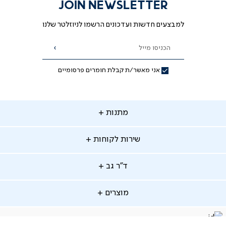
JOIN NEWSLETTER
למבצעים חדשות ועדכונים הרשמו לניוזלטר שלנו
הכניסו מייל
הרשמה
אני מאשר/ת קבלת חומרים פרסומיים
תנות
מתנות
ירות
שירות לקוחות
קוחות
מתנות לאמא
מתנות לאבא
"ר
ד"ר גב
ב
החלפות והחזרות
מתנות מקוריות
תשלומים
וצרים
מוצרים
סניפים
משלוחים
אודות
סרטוני הרכבה
מזרנים
דרושים
ביטול עיסקה