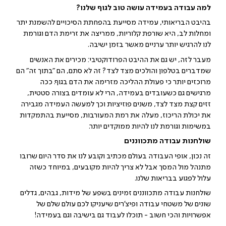
למה עבודה בעמידה עושה טוב לגוף שלנו?
בהיבט הבריאותי, עמידה מסייעת בהפחתת הסיכויים להשמנת יתר
ומחלות לב, היא שורפת קלוריות, ממריצה את זרימת הדם וגורמת
לנו להרגיש יותר ערניים מאשר בזמן ישיבה.
מעבר לזה, יש גם את ההיבט הפרודוקטיבי: מכירים את האנשים
שמדברים בטלפון והולכים מצד לצד? זה לא סתם, הם "בתוך זה" הם
מרוכזים יותר כי פעולת ההליכה מזרימה את הדם בגוף. ככה
מרגישים גם כשעובדים בעמידה, הרי לא עומדים בצורה סטטית,
זזים קצת מצד לצד, משנים פוזיציות וכך למעשה העמידה מגבירה
את יכולת הריכוז, מעלה את רמת המעורבות, מסייעת בהתמקדות
במשימות וגורמת לנו להיות ממוקדים יותר.
שולחנות עבודה מתכווננים
זה נכון, אופי העבודה בעולם מכתיב וקובע לנו את סדר היום שרובו
מתנהל מול המסך אבל לא צריך להיות מקובעים, במיוחד כשזה
עלול לפגוע בבריאות שלנו.
שולחנות עבודה מתכווננים זמינים בשפע של מידות, גבהים, גדלים
שונים של משטחי עבודה ופיצ'רים שיעניקו לכם עולם שלם של
אפשרויות והכי חשוב - תוכלו לעבוד גם בישיבה וגם בעמידה!