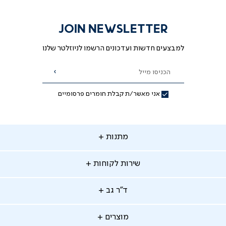
JOIN NEWSLETTER
למבצעים חדשות ועדכונים הרשמו לניוזלטר שלנו
הכניסו מייל
הרשמה
אני מאשר/ת קבלת חומרים פרסומיים
תנות
מתנות
ירות
שירות לקוחות
קוחות
מתנות לאמא
מתנות לאבא
"ר
ד"ר גב
ב
החלפות והחזרות
מתנות מקוריות
תשלומים
וצרים
מוצרים
סניפים
משלוחים