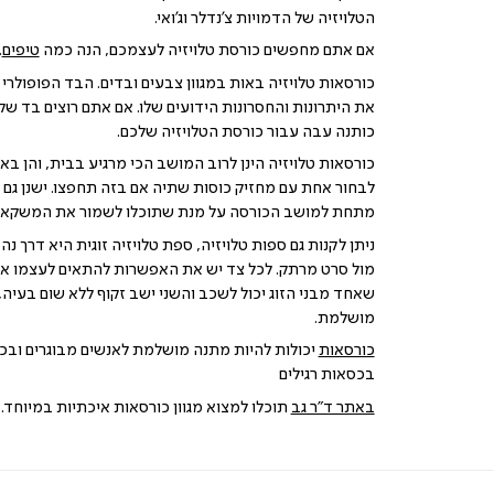
הטלויזיה של הדמויות צ'נדלר וג'ואי.
אם אתם מחפשים כורסת טלויזיה לעצמכם, הנה כמה
טיפים
.
כורסאות טלויזיה באות במגוון צבעים ובדים. הבד הפופולרי בי
את היתרונות והחסרונות הידועים שלו. אם אתם רוצים בד שק
כותנה עבה עבור כורסת הטלויזיה שלכם.
כורסאות טלויזיה הינן לרוב המושב הכי מרגיע בבית, והן בא
לבחור אחת עם מחזיק כוסות שתיה אם בזה תחפצו. ישנן גם כ
מתחת למושב הכורסה על מנת שתוכלו לשמור את המשקאות
ניתן לקנות גם ספות טלויזיה, ספת טלויזיה זוגית היא דרך נ
מול סרט מרתק. לכל צד יש את האפשרות להתאים לעצמו את
שאחד מבני הזוג יכול לשכב והשני ישב זקוף ללא שום בעיה, 
מושלמת.
כורסאות
יכולות להיות מתנה מושלמת לאנשים מבוגרים וב
בכסאות רגילים
באתר ד"ר גב
תוכלו למצוא מגוון כורסאות איכתיות במיוחד.