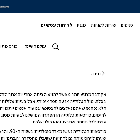
|
|
סלייד
ס
מותגי
מ
-
-
סניפים
שירות לקוחות
מגזין
לקוחות עסקיים
הדר
ה
4)
(164)
עולם השינה
כורסאות ו
חזרה
אין דבר מרגיע יותר מאשר להגיע הביתה אחרי יום ארוך, לחלוץ
בסלון, מול הטלויזיה או עם ספר איכותי. אבל בעיות עלולו
הלא נכון או שאתם נאלצים להצטופף עם עוד אנשים ייתכן וח
להיפגם.
כורסאות טלויזיה
הן הפתרון המושלם לבעיות מסוג ז
עצמו לכל תנוחה שתרצו, והוא כולו שלכם.
כורסאות הטלו
שניתן לייחס אותה גם לדחיפה שקיבלו מהסדרה "חברים" והס