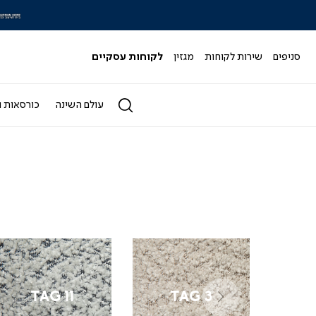
|
|
סלייד
ס
מותגי
מ
-
-
סניפים
שירות לקוחות
מגזין
לקוחות עסקיים
הדר
ה
4)
(164)
עולם השינה
כורסאות ו
|
|
tag
tag
11
3
|
|
TAG 11
TAG 3
מניפת
מניפת
ימינה
בדים
בדים