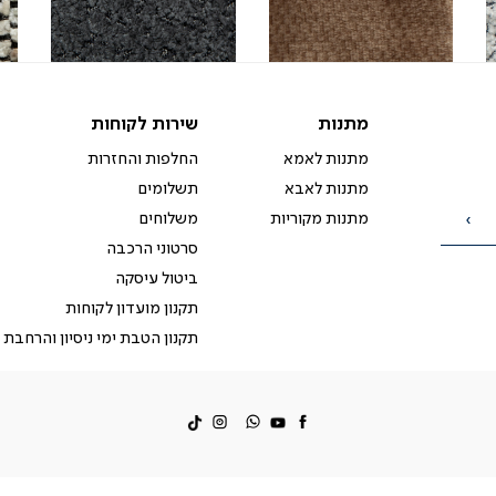
-
-
-
עמק
עמק
עמ
בד
בד
בד
(231)
(231)
(231)
מתנות
שירות
מתנות
שירות לקוחות
לקוחות
מתנות לאמא
החלפות והחזרות
מתנות לאבא
תשלומים
מתנות מקוריות
משלוחים
הרשמה
סרטוני הרכבה
ביטול עיסקה
תקנון מועדון לקוחות
תקנון הטבת ימי ניסיון והרחבת 
facebook
דברו
Instagram
איתנו
ב-