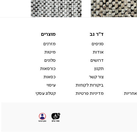
-
ק
עמק
בד
(231)
ד"ר
מוצרים
ד"ר גב
מוצרים
גב
סניפים
מזרנים
אודות
מיטות
דרושים
סלונים
תקנון
כורסאות
צור קשר
כסאות
ביקורות לקוחות
עיסוי
אחריות
מדיניות פרטיות
קטלוג עסקי