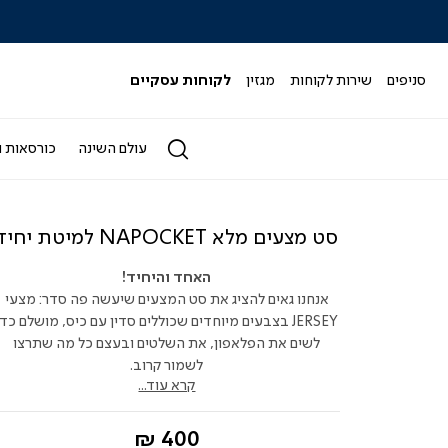
|
|
|
|
|
ידר
סליידר
סליידר
סליידר
סליידר
סליידר
גים
מותגים
מותגים
מותגים
מותגים
מותגים
-
-
-
-
-
סניפים
שירות לקוחות
מגזין
לקוחות עסקיים
הדר
הדר
הדר
הדר
הדר
(164)
(164)
(164)
(164)
(164)
עולם השינה
כורסאות ו
סט מצעים מלא NAPOCKET למיטת יחיד
האחד והיחיד!
אנחנו גאים להציג את סט המצעים שיעשה פה סדר: מצעי
JERSEY בצבעים מיוחדים שכוללים סדין עם כיס, מושלם כדי
לשים את הפלאפון, את השלטים ובעצם כל מה שתרצו
לשמור קרוב.
קרא עוד...
החל
400 ₪