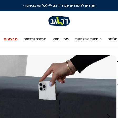
חוזרים ללימודים עם ד"ר גב
✏️ לכל המבצעים>>
סלונים
כיסאות ושולחנות
עיסוי וספא
תמיכה ותרפיה
מבצעים