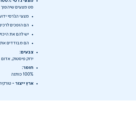
מצעי ג'רסי 100% כותנה
סט מצעים שיהפוך א
מצעי הג'רסי ידו
הם הופכים לרכים 
יש להם את היכולת להימתח עד 25% יותר מהג
הם מבודדים את ח
צבעים:
ירוק פיסטוק, אדום 
חומר:
100% כותנה
ארץ ייצור -
טורקיה