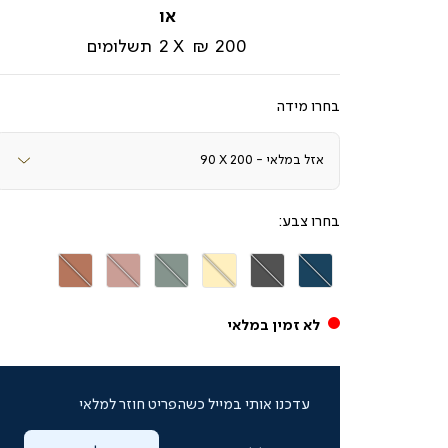
מ-
200 ₪
2
תשלומים
מידה
צבע
JERSEY
JERSEY
JERSEY
JERSEY
JERSEY
JERSEY
כחול
אפור
קרם
ירוק
ורוד
כתום
רויאל
כהה
פיסטוק
עתיק
חמרה
לא זמין במלאי
עדכנו אותי במייל כשהפריט חוזר למלאי