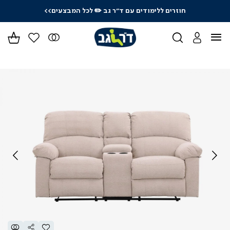
חוזרים ללימודים עם ד"ר גב
✏️ לכל המבצעים>>
ידר
גים
ר