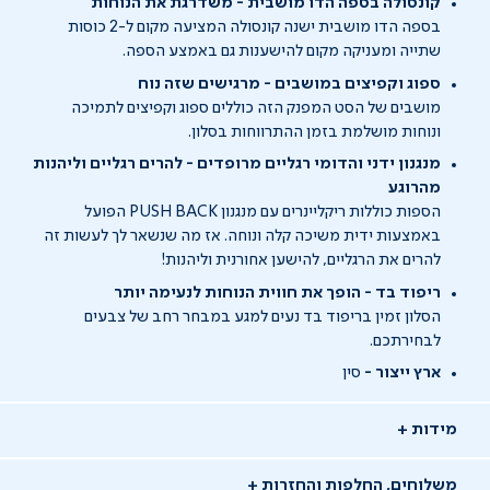
קונסולה בספה הדו מושבית - משדרגת את הנוחות
בספה הדו מושבית ישנה קונסולה המציעה מקום ל-2 כוסות
שתייה ומעניקה מקום להישענות גם באמצע הספה.
ספוג וקפיצים במושבים - מרגישים שזה נוח
מושבים של הסט המפנק הזה כוללים ספוג וקפיצים לתמיכה
ונוחות מושלמת בזמן ההתרווחות בסלון.
מנגנון ידני והדומי רגליים מרופדים - להרים רגליים וליהנות
מהרוגע
הספות כוללות ריקליינרים עם מנגנון PUSH BACK הפועל
באמצעות ידית משיכה קלה ונוחה. אז מה שנשאר לך לעשות זה
להרים את הרגליים, להישען אחורנית וליהנות!
ריפוד בד - הופך את חווית הנוחות לנעימה יותר
הסלון זמין בריפוד בד נעים למגע במבחר רחב של צבעים
לבחירתכם.
ארץ ייצור -
סין
מידות
משלוחים, החלפות והחזרות