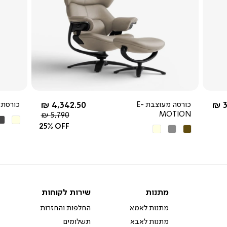
צפייה
מהירה
-
החל מ-
3
כורסה מעוצבת E-
4,342.50 ₪
כורסת סט
MOTION
מחיר
5,790 ₪
בז'
אפ
רגיל
25% OFF
חום
אפור
בז'
כה
כהה
מתנות
שירות
מתנות
שירות לקוחות
לקוחות
מתנות לאמא
החלפות והחזרות
מתנות לאבא
תשלומים