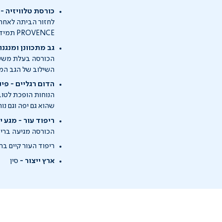
כורסת טלוויזיה 
לחזור הביתה לאחר י
PROVENCE תמיד תהיה שם בשביל להעניק את הנוחות המושלמת ואת העיצוב האלגנטי שישתלב בסלון שלך.
גב מתכוונן ומנגנ
הכורסה בעלת משענת
השילוב של הגב המתכ
הדום רגליים - פינ
הנוחות הופכת לטוב
שהוא גם יפה וגם נ
ריפוד עור - מגע י
הכורסה מגיעה בריפו
ריפוד העור קיים ב
ארץ ייצור -
סין