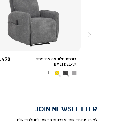
ייה
צפייה
ירה
מהירה
ימינה
5.0
star
rating
החל מ-
החל מ
6,490 ₪
כורסת טלוויזיה עם עיסוי
,490 ₪
BALI RELAX
אפור
אפור
צהוב
More
בהיר
כהה
Colors
JOIN NEWSLETTER
למבצעים חדשות ועדכונים הרשמו לניוזלטר שלנו