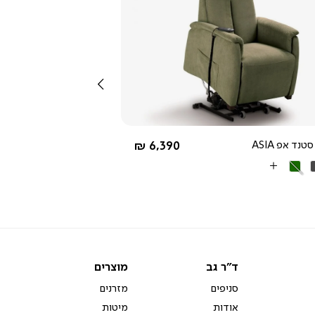
צפייה
מהירה
שמאלה
החל מ-
נד אפ ASIA
6,390 ₪
ור
ירוק
More
ה
Colors
ד"ר
מוצרים
ד"ר גב
מוצרים
גב
סניפים
מזרנים
אודות
מיטות