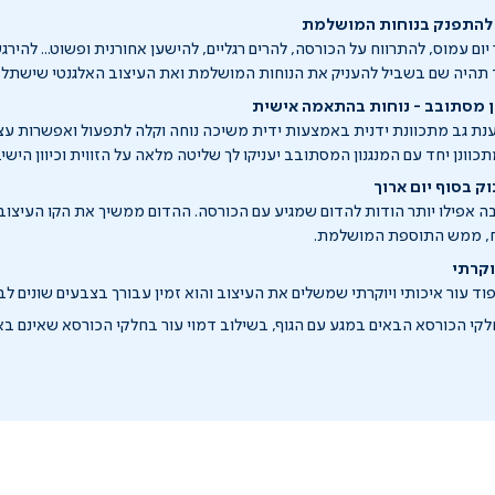
- להתפנק בנוחות המושלמת
ום עמוס, להתרווח על הכורסה, להרים רגליים, להישען אחורנית ופשוט... להירגע
ון מסתובב - נוחות בהתאמה אישית
 גב מתכוונת ידנית באמצעות ידית משיכה נוחה וקלה לתפעול ואפשרות עצי
וונן יחד עם המנגנון המסתובב יעניקו לך שליטה מלאה על הזווית וכיוון הישי
וק בסוף יום ארוך
ה אפילו יותר הודות להדום שמגיע עם הכורסה. ההדום ממשיך את הקו העיצוב
וח, ממש התוספת המושלמת.
וקרתי
ד עור איכותי ויוקרתי שמשלים את העיצוב והוא זמין עבורך בצבעים שונים לב
חלקי הכורסא הבאים במגע עם הגוף, בשילוב דמוי עור בחלקי הכורסא שאינם באי