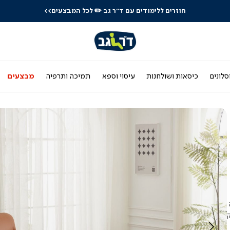
חוזרים ללימודים עם ד"ר גב
✏️ לכל המבצעים>>
סלונים
כיסאות ושולחנות
עיסוי וספא
תמיכה ותרפיה
מבצעים