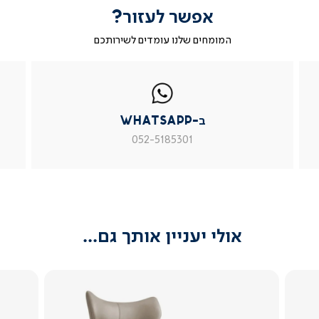
אפשר לעזור?
המומחים שלנו עומדים לשירותכם
|
ב-
|
|
בטופס
ב-
WhatsApp
ב-
פניה
בטופס
whatsapp
whatsapp
פניה
|
|
|
ב-WhatsApp
עמוד
עמוד
עמוד
מוצר
מוצר
מוצר
052-5185301
צור
צור
צור
קשר
קשר
קשר
(54)
(54)
(54)
אולי יעניין אותך גם...