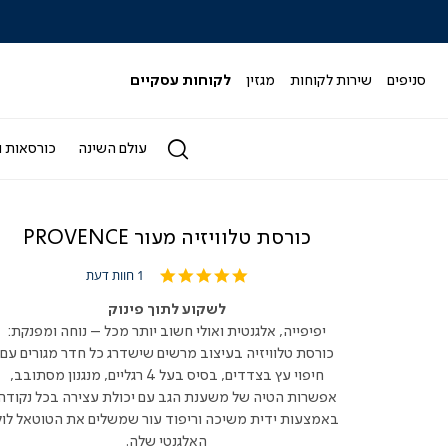
|
|
|
|
|
ידר
סליידר
סליידר
סליידר
סליידר
סליידר
גים
מותגים
מותגים
מותגים
מותגים
מותגים
-
-
-
-
-
סניפים
שירות לקוחות
מגזין
לקוחות עסקיים
הדר
הדר
הדר
הדר
הדר
(164)
(164)
(164)
(164)
(164)
עולם השינה
כורסאות ו
כורסת טלוויזיה מעור PROVENCE
5.0
1 חוות דעת
star
rating
לשקוע לתוך פינוק
יפיפייה, אלגנטית ואולי חשוב יותר מכל – נוחה ומפנקת:
כורסת טלוויזיה בעיצוב מרשים שישדרג כל חדר מגורים עם
חיפוי עץ בצדדים, בסיס בעל 4 רגליים, מנגנון מסתובב,
אפשרות הטיה של משענת הגב עם יכולת עצירה בכל נקודה
באמצעות ידית משיכה וריפוד עור שמשלים את הטוטאל לוק
האלגנטי שלה.