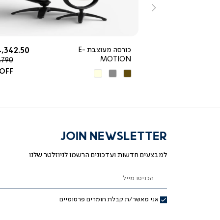
ימינה
החל מ-
החל מ-
3,490 ₪
כורסה מעוצבת E-
,342.50 ₪
MOTION
מחיר
,790 ₪
רגיל
 OFF
חום
אפור
בז'
כהה
JOIN NEWSLETTER
למבצעים חדשות ועדכונים הרשמו לניוזלטר שלנו
הכניסו מייל
אני מאשר/ת קבלת חומרים פרסומיים