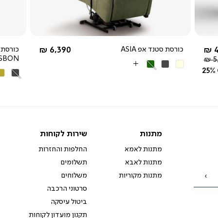
החל מ-
4
כורסת סטנד אפ ASIA
6,390 ₪
כורסת 
ISBON
5
בז'
אפור
ירוק
More
25%
אפור
חו
כהה
Colors
כהה
מו
מתנות
שירות
מתנות
שירות לקוחות
לקוחות
מתנות לאמא
החלפות והחזרות
מתנות לאבא
תשלומים
מתנות מקוריות
משלוחים
הרשמה
סרטוני הרכבה
ביטול עיסקה
תקנון מועדון לקוחות