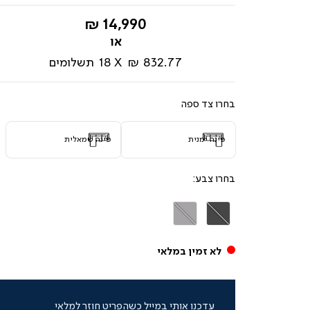
החל
14,990 ₪
מ-
832.77 ₪
18
תשלומים
צד ספה
פינה ימנית
פינה שמאלית
צבע
אפור
אפור
כהה
בהיר
לא זמין במלאי
עדכנו אותי במייל כשהפריט חוזר למלאי