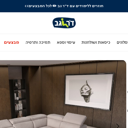
חוזרים ללימודים עם ד"ר גב
✏️ לכל המבצעים>>
סלונים
כיסאות ושולחנות
עיסוי וספא
תמיכה ותרפיה
מבצעים