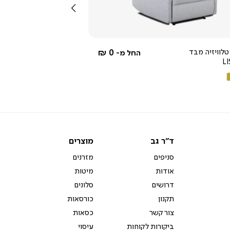
שמאלה
4.3
star
rating
טלוויזיה מבד
0 ₪
החל מ-
L
ם
קה
ד"ר
מוצרים
ד"ר גב
מוצרים
גב
סניפים
מזרנים
אודות
מיטות
דרושים
סלונים
תקנון
כורסאות
צור קשר
כסאות
ביקורות לקוחות
עיסוי