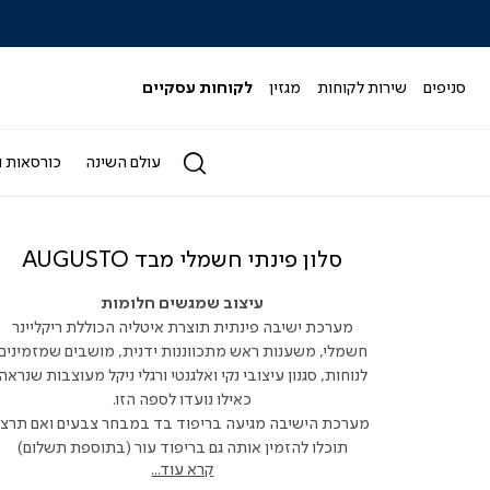
|
|
|
|
|
ידר
סליידר
סליידר
סליידר
סליידר
סליידר
גים
מותגים
מותגים
מותגים
מותגים
מותגים
-
-
-
-
-
סניפים
שירות לקוחות
מגזין
לקוחות עסקיים
הדר
הדר
הדר
הדר
הדר
(164)
(164)
(164)
(164)
(164)
עולם השינה
כורסאות ו
סלון פינתי חשמלי מבד AUGUSTO
עיצוב שמגשים חלומות
מערכת ישיבה פינתית תוצרת איטליה הכוללת ריקליינר
חשמלי, משענות ראש מתכווננות ידנית, מושבים שמזמינים
לנוחות, סגנון עיצובי נקי ואלגנטי ורגלי ניקל מעוצבות שנראה
כאילו נועדו לספה הזו.
מערכת הישיבה מגיעה בריפוד בד במבחר צבעים ואם תרצו
תוכלו להזמין אותה גם בריפוד עור (בתוספת תשלום)
קרא עוד...