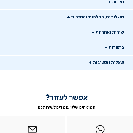
מידות
משלוחים, החלפות והחזרות
שירות ואחריות
ביקורות
שאלות ותשובות
אפשר לעזור?
שאלו שאלה
המומחים שלנו עומדים לשירותכם
-
|
|
בטופס
|
-
WhatsAp
ב-
פניה
בטופס
בטופס
13/05/26
whatsap
whatsapp
פניה
פניה
רות ס.