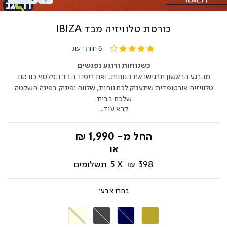
כורסת טלוויזיה מבד IBIZA
4.0
6 חוות דעת
star
rating
כשנוחות ורוגע נפגשים
מהרגע הראשון תרגישו את הנוחות, ואת ריפוד הבד המלטף. כורסת
טלוויזיה אורטופדית שתעניק לכם נוחות, שלווה ופינוק בפינה השקטה
שלכם בבית.
קרא עוד...
החל מ-
1,990 ₪
398 ₪
5
תשלומים
צבע
חום
כחול
אפור
בז'
מוקה
כהה
כהה