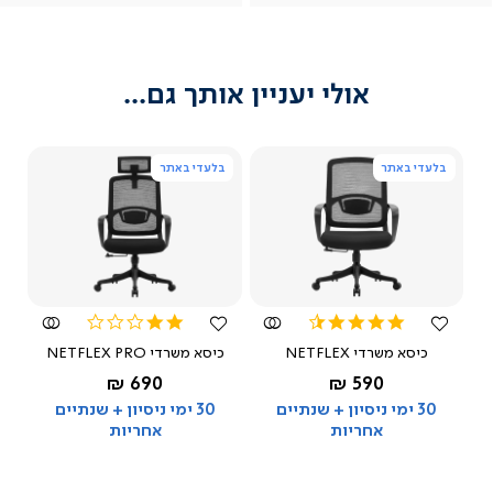
(54)
(54)
(54)
(54
אולי יעניין אותך גם...
בלעדי באתר
בלעדי באתר
צפייה
צפייה
מהירה
מהירה
2.0
4.5
star
star
כיסא משרדי NETFLEX
כיסא משרדי NETFLEX PRO
rating
rating
החל מ-
החל מ-
690 ₪
590 ₪
שחור
שחור
30 ימי ניסיון + שנתיים
30 ימי ניסיון + שנתיים
אחריות
אחריות