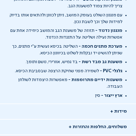
צריך להיות צמוד למשענת הגב.
עם מנגנון השולט בעומק המושב, ניתן לכוונן ולהתאים אותו בדיוק
למידות שלך וכך לשבת נכון.
מנגנון נדנוד -
תזוזה של משענת הגב והמושב כיחידה אחת עם
אפשרות נעילה ושליטה על התנגדות הנדנוד.
מערכת מתגים חכמה -
השליטה בכיסא נעשית ע"י מתגים, כך
שניתן להושיט יד ובקלות לשלוט בכיוונון הכיסא.
משענת גב מבד רשת -
בד גמיש, אוורירי, נושם ותומך.
גלגלי PVC -
לשמירה מפני שחיקת הרצפה שבסביבת הכיסא.
משענות ידיים מתרוממות -
מאפשרות היצמדות לשולחן
העבודה.
ארץ ייצור -
סין
מידות
משלוחים, החלפות והחזרות