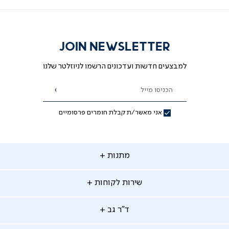
JOIN NEWSLETTER
למבצעים חדשות ועדכונים הרשמו לניוזלטר שלנו
הכניסו מייל
הרשמה
אני מאשר/ת קבלת חומרים פרסומיים
תנות
מתנות
ירות
שירות לקוחות
קוחות
מתנות לאמא
מתנות לאבא
"ר
ד"ר גב
ב
החלפות והחזרות
מתנות מקוריות
תשלומים
וצרים