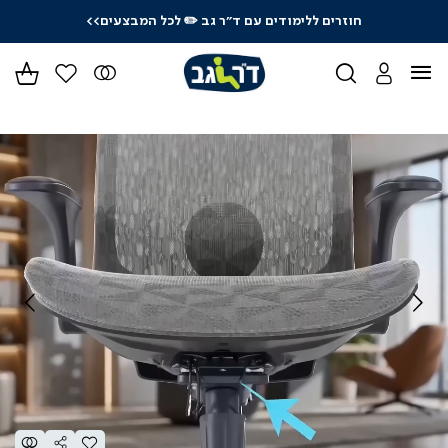
חוזרים ללימודים עם ד"ר גב
✏️ לכל המבצעים>>
ידר
גים
ר