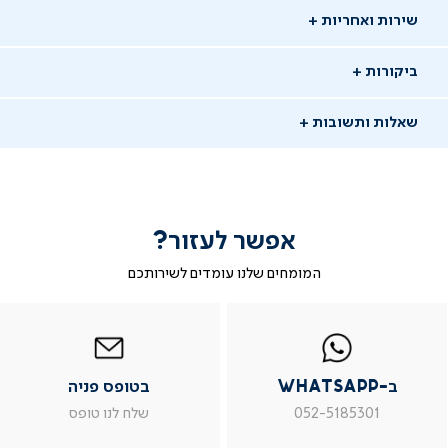
שירות ואחריות
ביקורות
שאלות ותשובות
אפשר לעזור?
המומחים שלנו עומדים לשירותכם
-
|
|
בטופס
|
-
WhatsAp
ב-
פניה
בטופס
בטופס
whatsap
whatsapp
פניה
פניה
יש לך שאלה?
|
|
|
ב-WhatsApp
בטופס פניה
מוד
עמוד
עמוד
עמוד
מוזמנים לשאול אותנו שאלות ונשמח לתת מענה
וצר
מוצר
מוצר
מוצר
052-5185301
שלח לנו טופס
ור
צור
צור
צור
שאלו שאלה
שר
קשר
קשר
קשר