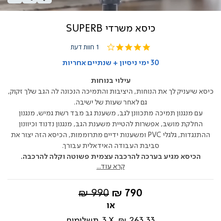
כיסא משרדי SUPERB
Pause
4.0
1 חוות דעת
star
rating
30 ימי ניסיון + שנתיים אחריות
עילוי בנוחות
כיסא שיעניק לך את הנוחות, היציבות והתמיכה הנכונה לה הגב שלך זקוק,
גם לאחר שעות של ישיבה.
עם מנגנון תמיכה מתכוונן לגב, משענת גב מבד רשת גמיש, מנגנון
החלקת מושב, אפשרות להטיית משענת הגב, מנגנון נדנוד וכיוונון
ההתנגדות, גלגלי PVC ומשענות ידיים מתרוממות, הכיסא הזה יצור את
סביבת העבודה האידאלית עבורך.
הכיסא מגיע בערכה להרכבה עצמית פשוטה וקלה להרכבה.
קרא עוד...
החל
מחיר
990 ₪
790 ₪
מ-
רגיל
263.33 ₪
3
תשלומים