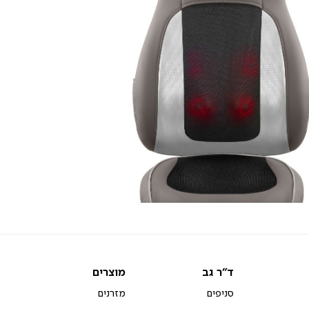
ד"ר
מוצרים
ד"ר גב
מוצרים
גב
סניפים
מזרנים