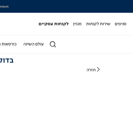
|
|
סלייד
ס
מותגי
מ
-
-
סניפים
שירות לקוחות
מגזין
לקוחות עסקיים
הדר
ה
4)
(164)
עולם השינה
כורסאות ו
בדוק: ציון 9 למושב 
חזרה