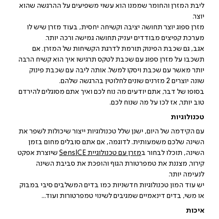
ליבת המזרן והחומר שממנו הוא עשוי משפיעים על ההרגשה שהוא
יוצר.
מזרן ספוג יוצר תחושה יציבה וקשיחה יחסית, בעוד מזרן שיש לו
מערכת קפיצים מבודדים יעניק תחושה גמישה ורכה יותר.
אגב, גם שכבת הפינוק תורמת לדרגת הקשיחות של המזרן. אם
תשכבו על מזרן ספוג עם שכבת לטקס תרגישו איך הוא קשיח הרבה
יותר מאשר עם שכבת ויסקו למשל. אותה ליבה עם שכבת פינוק
שונה יוצרים 2 מזרנים שונים לחלוטין בהרגשה שלהם.
בסופו של דבר, אתם יודעים מה נוח לכם ואיך אתם מסוגלים להירדם
טוב יותר, אז לכו על מה שנוח לכם.
טכנולוגיות
עם הקידמה של היום, ישנן שלל טכנולוגיות ייצור שיכולות לשפר את
השינה שלכם משמעותית. לדוגמה, אם אתם סובלים מחום בזמן
השינה, תוכלו לבחור ב
מזרן
עם
טכנולוגיית
SensICE
שיוצרת אפקט
קירור, מצננת את טמפרטורת הגוף והופכת את סביבת השינה
לנעימה יותר.
יש עוד המון טכנולוגיות חדשניות כמו בדים המשלבים סיבי במבוק
או משי, בדים דינאמיים שמגיבים לשינוי טמפרטורות ועוד...
איכות