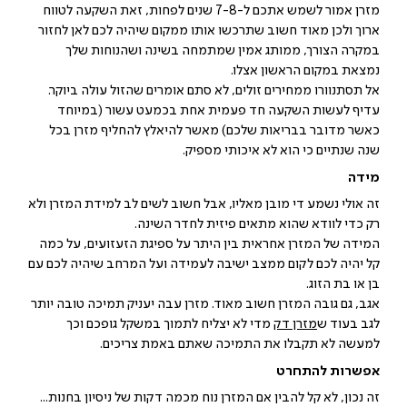
מזרן אמור לשמש אתכם ל-7-8 שנים לפחות, זאת השקעה לטווח
ארוך ולכן מאוד חשוב שתרכשו אותו ממקום שיהיה לכם לאן לחזור
במקרה הצורך, ממותג אמין שמתמחה בשינה ושהנוחות שלך
נמצאת במקום הראשון אצלו.
אל תסתנוורו ממחירים זולים, לא סתם אומרים שהזול עולה ביוקר.
עדיף לעשות השקעה חד פעמית אחת בכמעט עשור (במיוחד
כאשר מדובר בבריאות שלכם) מאשר להיאלץ להחליף מזרן בכל
שנה שנתיים כי הוא לא איכותי מספיק.
מידה
זה אולי נשמע די מובן מאליו, אבל חשוב לשים לב למידת המזרן ולא
רק כדי לוודא שהוא מתאים פיזית לחדר השינה.
המידה של המזרן אחראית בין היתר על ספיגת הזעזועים, על כמה
קל יהיה לכם לקום ממצב ישיבה לעמידה ועל המרחב שיהיה לכם עם
בן או בת הזוג.
אגב, גם גובה המזרן חשוב מאוד. מזרן עבה יעניק תמיכה טובה יותר
לגב בעוד ש
מזרן
דק
מדי לא יצליח לתמוך במשקל גופכם וכך
למעשה לא תקבלו את התמיכה שאתם באמת צריכים.
אפשרות להתחרט
זה נכון, לא קל להבין אם המזרן נוח מכמה דקות של ניסיון בחנות...