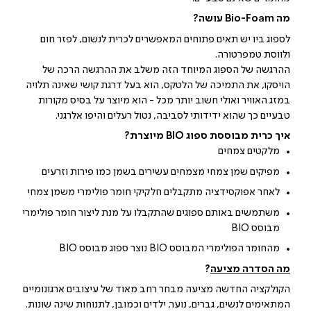
מה Bio-Foam עושה?
לספוג ביו יש תאים פתוחים המאפשרים לכרית לנשום, לפזר חום
ולווסת טמפרטורה.
ההרגשה של הספוג המיוחד הזה משלב את ההרגשה הרכה של
הויסקו, את התמיכה של הלטקס, הוא בעל דרגת קושי שאינה תלויה
במזג האוויר ואולי חשוב יותר מכל - הוא מיוצר על בסיס מקורות
טבעיים כך שהוא ידידותי לסביבה, נטול רעלים והיפו אלרגני.
איך כרית מבוססת ספוג BIO מיוצרת?
מלקטים צמחים
מפיקים שמן צמחי מצמחים עשירים בשמן כמו פירות וזרעים
לאחר אפוקסידציה מתקבלים חלקיקי חומר פולימרי משמן צמחי
משתמשים באותם ספוגים שהתקבלו על מנת ליצור חומר פולימרי
מבוסס BIO
מהחומר הפולימרי המבוסס BIO נוצר ספוג מבוסס BIO
מה הסדרה מציעה
?
הקולקציה החדשה מציעה מבחר רחב מאוד של עיצובים ארגונומיים
המתאימים לנשים, גברים, נוער, ילדים וכמובן, לתנוחות שינה שונות.