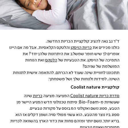
ד"ר גב גאה להציג: קולקציית הכריות החדשה.
כולנו מכירים את
כריות הויסקו
והלטקס הקלאסיות, אבל מה אם היינו
אומרים לך שיש חומר שמשלב את היתרונות שלהן יחד? את
התמיכה של הויסקו, את הטבעיות של
הלטקס
ואת הנוחות
המושלמת של שניהם?
תתכוננו לחוויית שינה שעוד לא הכרתם, להתאמה אישית לתנוחת
השינה, למידות ולנוחות שלך ושל משפחתך:
קולקציית Coolist nature
סדרת כריות Coolist nature
המציעה מציעה
כריות
שינה
שעשויות מ-Bio-Foam: פיתוח טכנולוגי חדש המגיע היישר מן
הטבע, ספוג נושם ואקולוגי המבוסס על מקורות טבעיים.
ספוג ביו נוצר מהטבע, הוא עשוי מפולי סויה ושמן דקלים אז הוא
בריא יותר, נושם יותר ומזהם פחות את כדור הארץ בהשוואה לכריות
מחומרים שאינם טבעיים.