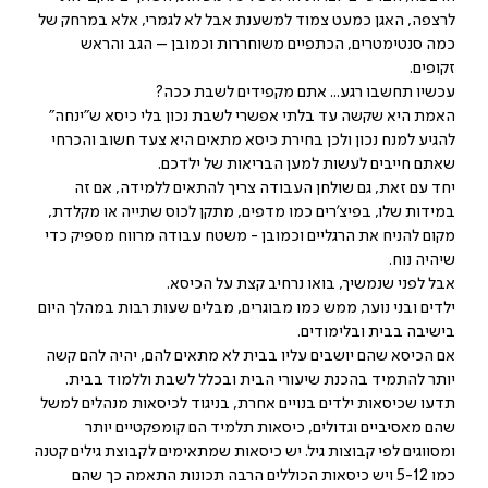
לרצפה, האגן כמעט צמוד למשענת אבל לא לגמרי, אלא במרחק של
כמה סנטימטרים, הכתפיים משוחררות וכמובן – הגב והראש
זקופים.
עכשיו תחשבו רגע... אתם מקפידים לשבת ככה?
האמת היא שקשה עד בלתי אפשרי לשבת נכון בלי כיסא ש"ינחה"
להגיע למנח נכון ולכן בחירת כיסא מתאים היא צעד חשוב והכרחי
שאתם חייבים לעשות למען הבריאות של ילדכם.
יחד עם זאת, גם שולחן העבודה צריך להתאים ללמידה, אם זה
במידות שלו, בפיצ'רים כמו מדפים, מתקן לכוס שתייה או מקלדת,
מקום להניח את הרגליים וכמובן - משטח עבודה מרווח מספיק כדי
שיהיה נוח.
אבל לפני שנמשיך, בואו נרחיב קצת על הכיסא.
ילדים ובני נוער, ממש כמו מבוגרים, מבלים שעות רבות במהלך היום
בישיבה בבית ובלימודים.
אם הכיסא שהם יושבים עליו בבית לא מתאים להם, יהיה להם קשה
יותר להתמיד בהכנת שיעורי הבית ובכלל לשבת וללמוד בבית.
תדעו שכיסאות ילדים בנויים אחרת, בניגוד לכיסאות מנהלים למשל
שהם מאסיביים וגדולים, כיסאות תלמיד הם קומפקטיים יותר
ומסווגים לפי קבוצות גיל. יש כיסאות שמתאימים לקבוצת גילים קטנה
כמו 5-12 ויש כיסאות הכוללים הרבה תכונות התאמה כך שהם