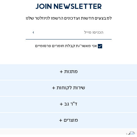
JOIN NEWSLETTER
למבצעים חדשות ועדכונים הרשמו לניוזלטר שלנו
הכניסו מייל
הרשמה
אני מאשר/ת קבלת חומרים פרסומיים
תנות
מתנות
ירות
שירות לקוחות
קוחות
מתנות לאמא
מתנות לאבא
"ר
ד"ר גב
ב
החלפות והחזרות
מתנות מקוריות
תשלומים
וצרים
מוצרים
סניפים
משלוחים
אודות
סרטוני הרכבה