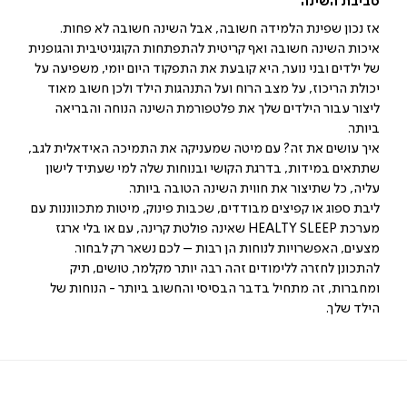
סביבת השינה
אז נכון שפינת הלמידה חשובה, אבל השינה חשובה לא פחות.
איכות השינה חשובה ואף קריטית להתפתחות הקוגניטיבית והגופנית
של ילדים ובני נוער, היא קובעת את התפקוד היום יומי, משפיעה על
יכולת הריכוז, על מצב הרוח ועל התנהגות הילד ולכן חשוב מאוד
ליצור עבור הילדים שלך את פלטפורמת השינה הנוחה והבריאה
ביותר.
איך עושים את זה? עם מיטה שמעניקה את התמיכה האידאלית לגב,
שתתאים במידות, בדרגת הקושי ובנוחות שלה למי שעתיד לישון
עליה, כל שתיצור את חווית השינה הטובה ביותר.
ליבת ספוג או קפיצים מבודדים, שכבות פינוק, מיטות מתכווננות עם
מערכת HEALTY SLEEP שאינה פולטת קרינה, עם או בלי ארגז
מצעים, האפשרויות לנוחות הן רבות – לכם נשאר רק לבחור.
להתכונן לחזרה ללימודים זהה רבה יותר מקלמר, טושים, תיק
ומחברות, זה מתחיל בדבר הבסיסי והחשוב ביותר - הנוחות של
הילד שלך.