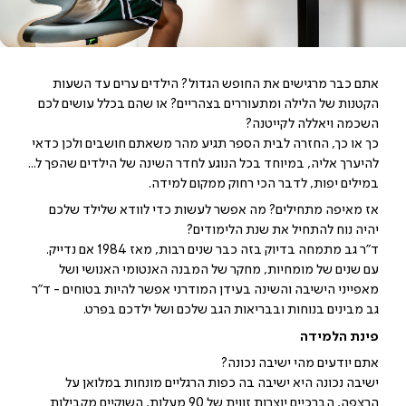
אתם כבר מרגישים את החופש הגדול? הילדים ערים עד השעות
הקטנות של הלילה ומתעוררים בצהריים? או שהם בכלל עושים לכם
השכמה ויאללה לקייטנה?
כך או כך, החזרה לבית הספר תגיע מהר משאתם חושבים ולכן כדאי
להיערך אליה, במיוחד בכל הנוגע לחדר השינה של הילדים שהפך ל...
במילים יפות, לדבר הכי רחוק ממקום למידה.
אז מאיפה מתחילים? מה אפשר לעשות כדי לוודא שלילד שלכם
יהיה נוח להתחיל את שנת הלימודים?
ד"ר גב מתמחה בדיוק בזה כבר שנים רבות, מאז 1984 אם נדייק.
עם שנים של מומחיות, מחקר של המבנה האנטומי האנושי ושל
מאפייני הישיבה והשינה בעידן המודרני אפשר להיות בטוחים - ד"ר
גב מבינים בנוחות ובבריאות הגב שלכם ושל ילדכם בפרט.
פינת הלמידה
אתם יודעים מהי ישיבה נכונה?
ישיבה נכונה היא ישיבה בה כפות הרגליים מונחות במלואן על
הרצפה, הברכיים יוצרות זווית של 90 מעלות, השוקיים מקבילות